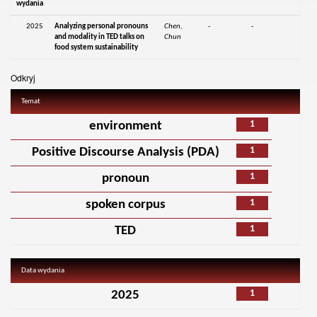
wydania
2025
Analyzing personal pronouns
Chen,
-
-
and modality in TED talks on
Chun
food system sustainability
Odkryj
Temat
1
environment
1
Positive Discourse Analysis (PDA)
1
pronoun
1
spoken corpus
1
TED
Data wydania
1
2025