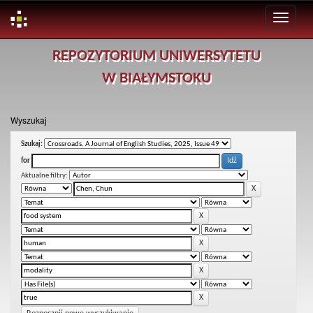
Skip
REPOZYTORIUM UNIWERSYTETU
navigation
W BIAŁYMSTOKU
Wyszukaj
Szukaj:
for
Aktualne filtry: