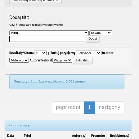
Rozpocznij nowe wyszukiwanie
Dodaj filtr:
Uzyj filtrów aby zagęścić wyszukiwanie.
Rezultaty/Strona
|
Sortuj pozycje wg
In order
Autorzy/rekord
Rezultaty 1-1 z 1 (Czas wyszukiwania: 0.001 sekund).
poprzedni
1
następny
Odsłon pozycji:
Data
Tytuł
Autor(rzy)
Promotor
Redaktor(rzy)