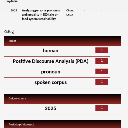
wydania
2025
Analyzing personal pronouns
Chen,
-
-
and modality in TED talks on
Chun
food system sustainability
Odkryj
Temat
1
human
1
Positive Discourse Analysis (PDA)
1
pronoun
1
spoken corpus
Data wydania
1
2025
Posiada pliki pozycji