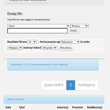
Rozpocznij nowe wyszukiwanie
Dodaj filtr:
Uzyj filtrów aby zagęścić wyszukiwanie.
Rezultaty/Strona
|
Sortuj pozycje wg
In order
Autorzy/rekord
Rezultaty 1-1 z 1 (Czas wyszukiwania: 0.002 sekund).
poprzedni
1
następny
Odsłon pozycji:
Data
Tytuł
Autor(rzy)
Promotor
Redaktor(rzy)