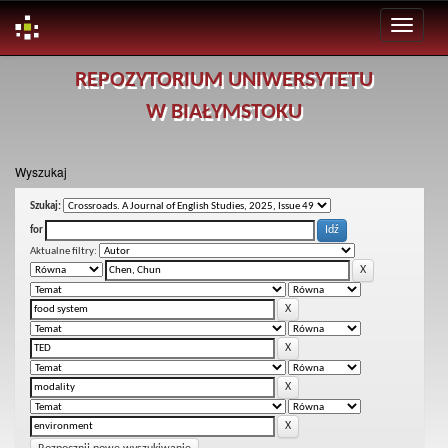
Skip
REPOZYTORIUM UNIWERSYTETU
navigation
W BIAŁYMSTOKU
Wyszukaj
Szukaj:
for
Aktualne filtry: