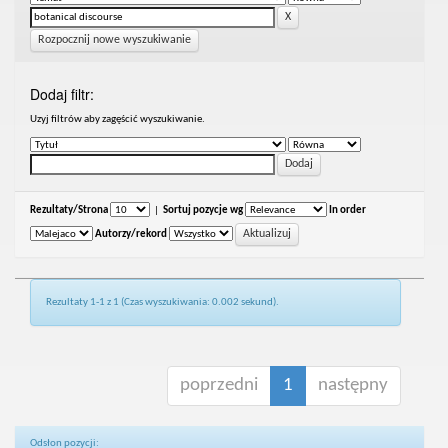
Rozpocznij nowe wyszukiwanie
Dodaj filtr:
Uzyj filtrów aby zagęścić wyszukiwanie.
Rezultaty/Strona
|
Sortuj pozycje wg
In order
Autorzy/rekord
Rezultaty 1-1 z 1 (Czas wyszukiwania: 0.002 sekund).
poprzedni
1
następny
Odsłon pozycji: