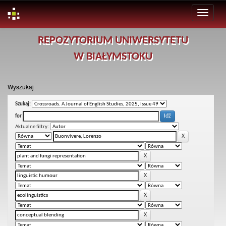
Skip
REPOZYTORIUM UNIWERSYTETU
navigation
W BIAŁYMSTOKU
Wyszukaj
Szukaj:
for
Aktualne filtry: