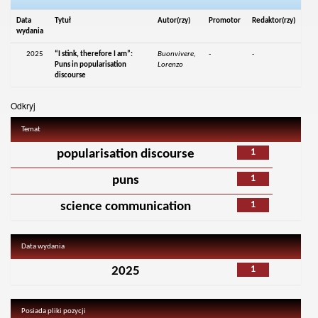
Data
Tytuł
Autor(rzy)
Promotor
Redaktor(rzy)
wydania
2025
“I stink, therefore I am”:
Buonvivere,
-
-
Puns in popularisation
Lorenzo
discourse
Odkryj
Temat
1
popularisation discourse
1
puns
1
science communication
Data wydania
1
2025
Posiada pliki pozycji