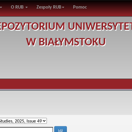
O RUB
Zespoły RUB
Pomoc
EPOZYTORIUM UNIWERSYTE
W BIAŁYMSTOKU