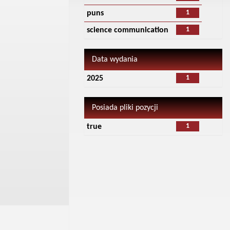
1
puns
1
science communication
Data wydania
1
2025
Posiada pliki pozycji
1
true