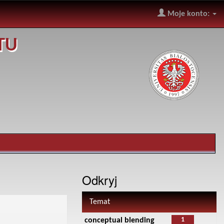
Moje konto:
TU
Odkryj
Temat
1
conceptual blending