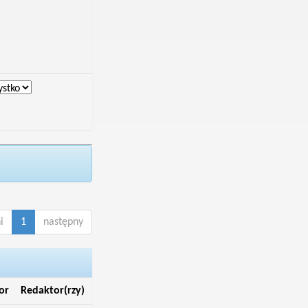
i
1
następny
or
Redaktor(rzy)