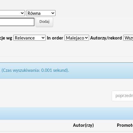
cje wg
In order
Autorzy/rekord
1 (Czas wyszukiwania: 0.001 sekund).
poprzedn
Autor(rzy)
Promot