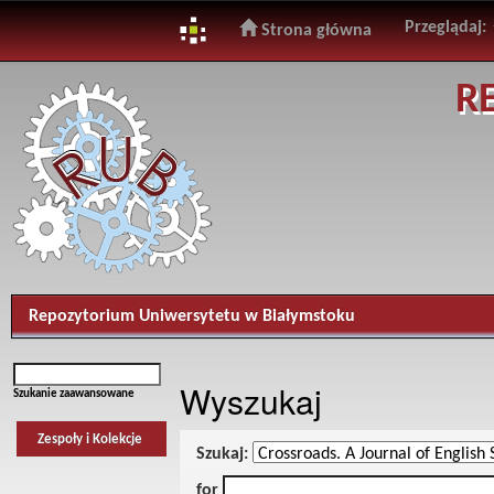
Przeglądaj:
Strona główna
Skip
R
navigation
Repozytorium Uniwersytetu w Białymstoku
Wyszukaj
Szukanie zaawansowane
Zespoły i Kolekcje
Szukaj:
for