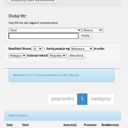
Rozpocznij nowe wyszukiwanie
Dodaj filtr:
Uzyj filtrów aby zagęścić wyszukiwanie.
Rezultaty/Strona
|
Sortuj pozycje wg
In order
Autorzy/rekord
Rezultaty 1-1 z 1 (Czas wyszukiwania: 0.001 sekund).
poprzedni
1
następny
Odsłon pozycji:
Data
Tytuł
Autor(rzy)
Promotor
Redaktor(rzy)