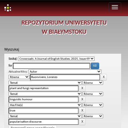
Skip
REPOZYTORIUM UNIWERSYTETU
navigation
W BIAŁYMSTOKU
Wyszukaj
Szukaj:
for
Aktualne filtry: