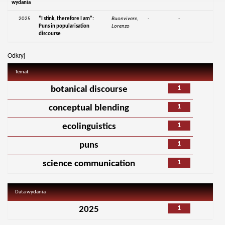
wydania
2025
“I stink, therefore I am”:
Buonvivere,
-
-
Puns in popularisation
Lorenzo
discourse
Odkryj
Temat
1
botanical discourse
1
conceptual blending
1
ecolinguistics
1
puns
1
science communication
Data wydania
1
2025