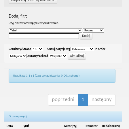
Rozpocznij nowe wyszukiwanie
Dodaj filtr:
Uzyj filtrów aby zagęścić wyszukiwanie.
Rezultaty/Strona
|
Sortuj pozycje wg
In order
Autorzy/rekord
Rezultaty 1-1 z 1 (Czas wyszukiwania: 0.001 sekund).
poprzedni
1
następny
Odsłon pozycji:
Data
Tytuł
Autor(rzy)
Promotor
Redaktor(rzy)