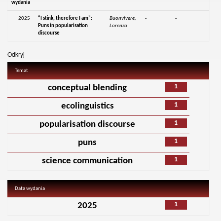
wydania
2025
“I stink, therefore I am”:
Buonvivere,
-
-
Puns in popularisation
Lorenzo
discourse
Odkryj
Temat
1
conceptual blending
1
ecolinguistics
1
popularisation discourse
1
puns
1
science communication
Data wydania
1
2025