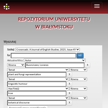
Skip
REPOZYTORIUM UNIWERSYTETU
navigation
W BIAŁYMSTOKU
Wyszukaj
Szukaj:
for
Aktualne filtry: