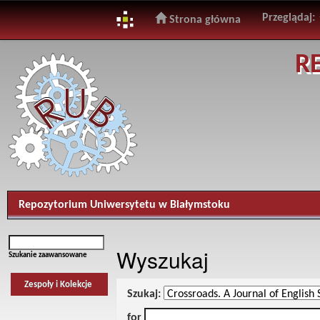
Przeglądaj:
Strona główna
Skip
R
navigation
Repozytorium Uniwersytetu w Białymstoku
Wyszukaj
Szukanie zaawansowane
Zespoły i Kolekcje
Szukaj:
for