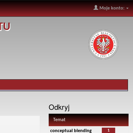
Moje konto:
TU
Odkryj
Temat
1
conceptual blending