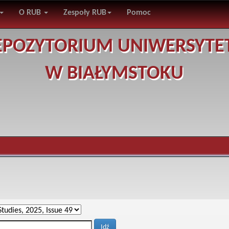
O RUB
Zespoły RUB
Pomoc
EPOZYTORIUM UNIWERSYTE
W BIAŁYMSTOKU