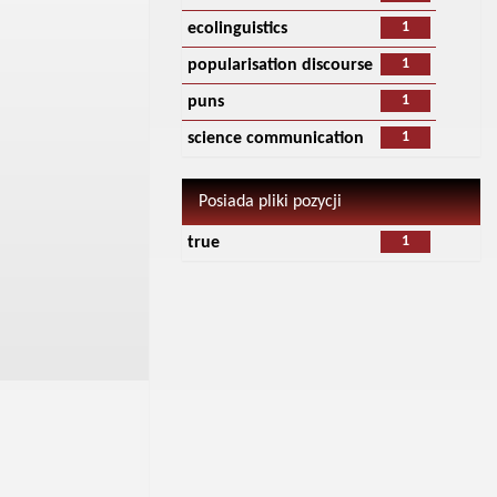
1
ecolinguistics
1
popularisation discourse
1
puns
1
science communication
Posiada pliki pozycji
1
true