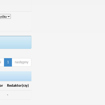
i
1
następny
or
Redaktor(rzy)
-