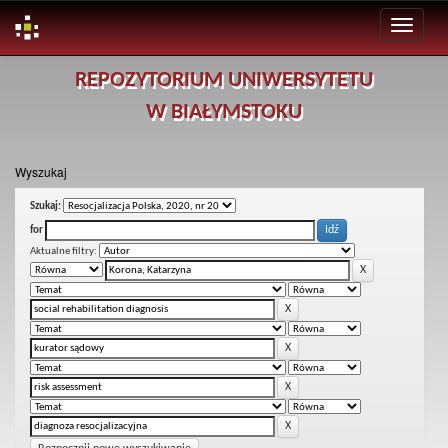
Skip
REPOZYTORIUM UNIWERSYTETU
navigation
W BIAŁYMSTOKU
Wyszukaj
Szukaj:
for
Aktualne filtry: