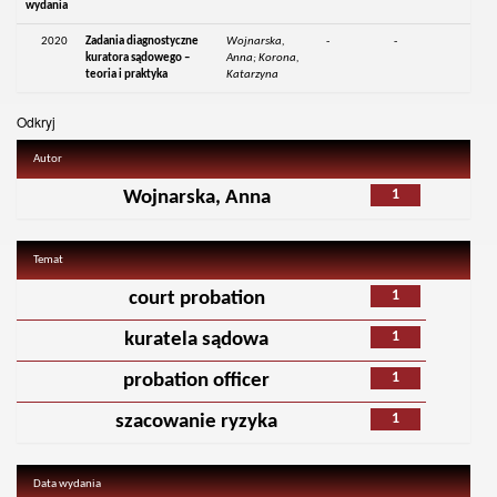
wydania
2020
Zadania diagnostyczne
Wojnarska,
-
-
kuratora sądowego –
Anna; Korona,
teoria i praktyka
Katarzyna
Odkryj
Autor
1
Wojnarska, Anna
Temat
1
court probation
1
kuratela sądowa
1
probation officer
1
szacowanie ryzyka
Data wydania