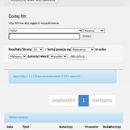
Rozpocznij nowe wyszukiwanie
Dodaj filtr:
Uzyj filtrów aby zagęścić wyszukiwanie.
Rezultaty/Strona
|
Sortuj pozycje wg
In order
Autorzy/rekord
Rezultaty 1-1 z 1 (Czas wyszukiwania: 0.002 sekund).
poprzedni
1
następny
Odsłon pozycji:
Data
Tytuł
Autor(rzy)
Promotor
Redaktor(rzy)