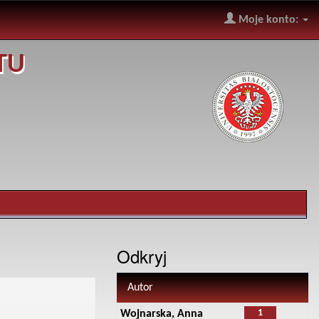
Moje konto:
TU
Odkryj
Autor
1
Wojnarska, Anna