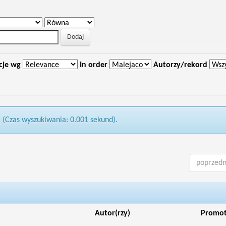
cje wg
In order
Autorzy/rekord
1 (Czas wyszukiwania: 0.001 sekund).
poprzedn
Autor(rzy)
Promo