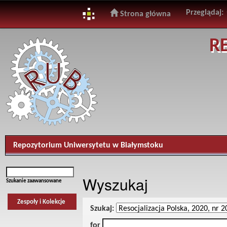
Przeglądaj:
Strona główna
Skip
R
navigation
Repozytorium Uniwersytetu w Białymstoku
Wyszukaj
Szukanie zaawansowane
Zespoły i Kolekcje
Szukaj:
for