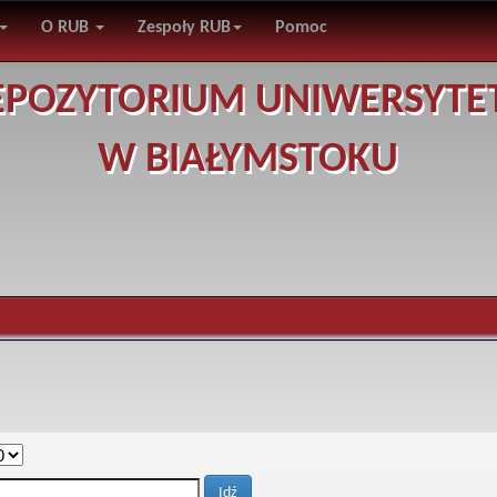
O RUB
Zespoły RUB
Pomoc
EPOZYTORIUM UNIWERSYTE
W BIAŁYMSTOKU