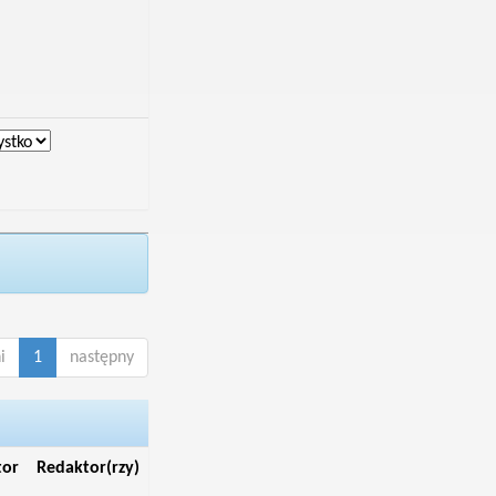
i
1
następny
tor
Redaktor(rzy)