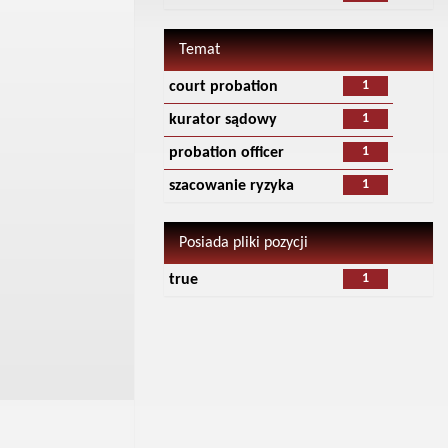
Temat
1
court probation
1
kurator sądowy
1
probation officer
1
szacowanie ryzyka
Posiada pliki pozycji
1
true