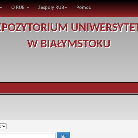
O RUB
Zespoły RUB
Pomoc
EPOZYTORIUM UNIWERSYTE
W BIAŁYMSTOKU