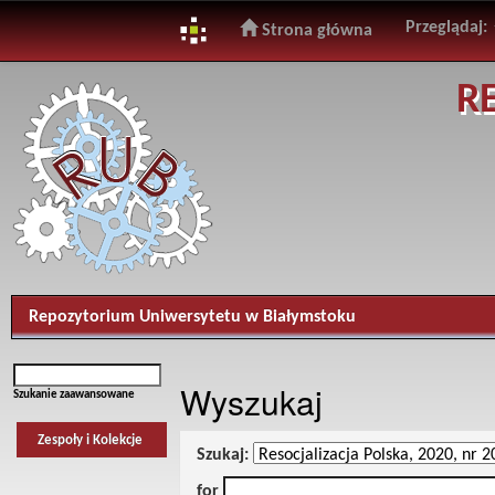
Przeglądaj:
Strona główna
Skip
R
navigation
Repozytorium Uniwersytetu w Białymstoku
Wyszukaj
Szukanie zaawansowane
Zespoły i Kolekcje
Szukaj:
for