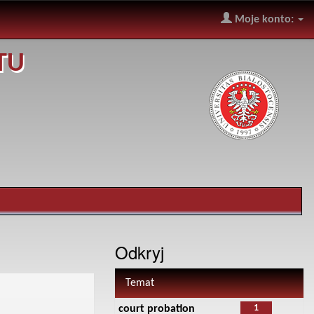
Moje konto:
TU
Odkryj
Temat
1
court probation