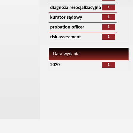
1
diagnoza resocjalizacyjna
1
kurator sądowy
1
probation officer
1
risk assessment
Data wydania
1
2020