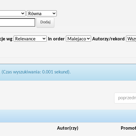
cje wg
In order
Autorzy/rekord
1 (Czas wyszukiwania: 0.001 sekund).
poprzedn
Autor(rzy)
Promo