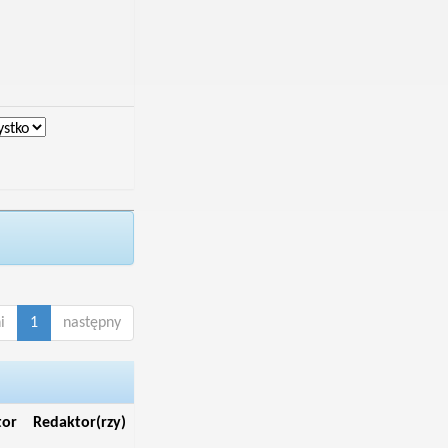
i
1
następny
tor
Redaktor(rzy)