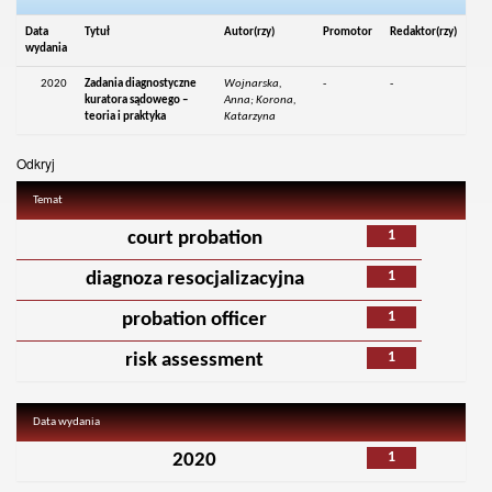
Data
Tytuł
Autor(rzy)
Promotor
Redaktor(rzy)
wydania
2020
Zadania diagnostyczne
Wojnarska,
-
-
kuratora sądowego –
Anna; Korona,
teoria i praktyka
Katarzyna
Odkryj
Temat
1
court probation
1
diagnoza resocjalizacyjna
1
probation officer
1
risk assessment
Data wydania
1
2020