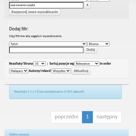
Rozpocznij nowe wyszukiwanie
Dodaj filtr:
Uzyj filtrów aby zagęścić wyszukiwanie.
Rezultaty/Strona
|
Sortuj pozycje wg
In order
Autorzy/rekord
Rezultaty 1-1 z 1 (Czas wyszukiwania: 0.001 sekund).
poprzedni
1
następny
Odsłon pozycji: