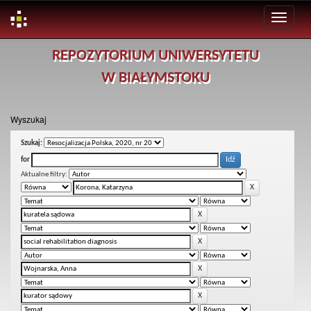
Skip
REPOZYTORIUM UNIWERSYTETU
navigation
W BIAŁYMSTOKU
Wyszukaj
Szukaj:
for
Aktualne filtry: