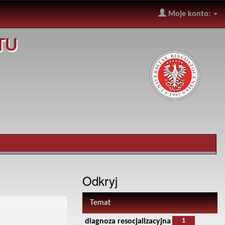
Moje konto:
TU
Odkryj
Temat
1
diagnoza resocjalizacyjna