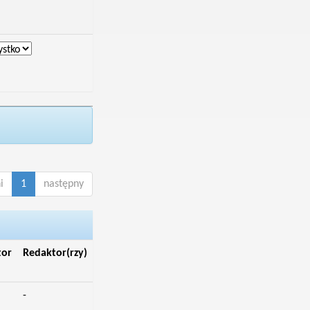
i
1
następny
tor
Redaktor(rzy)
-