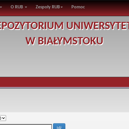
O RUB
Zespoły RUB
Pomoc
EPOZYTORIUM UNIWERSYTE
W BIAŁYMSTOKU