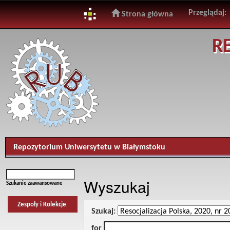
Przeglądaj:
Strona główna
Skip
R
navigation
Repozytorium Uniwersytetu w Białymstoku
Wyszukaj
Szukanie zaawansowane
Zespoły i Kolekcje
Szukaj:
for