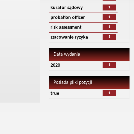
1
kurator sądowy
1
probation officer
1
risk assessment
1
szacowanie ryzyka
Data wydania
1
2020
Posiada pliki pozycji
1
true