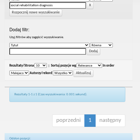
Rozpocznij nowe wyszukiwanie
Dodaj filtr:
Uzyj filtrów aby zagęścić wyszukiwanie.
Rezultaty/Strona
|
Sortuj pozycje wg
In order
Autorzy/rekord
Rezultaty 1-1 z 1 (Czas wyszukiwania: 0.001 sekund).
poprzedni
1
następny
Odsłon pozycji: