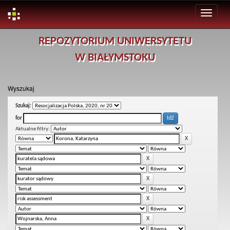
Skip
REPOZYTORIUM UNIWERSYTETU
navigation
W BIAŁYMSTOKU
Wyszukaj
Szukaj:
for
Aktualne filtry: