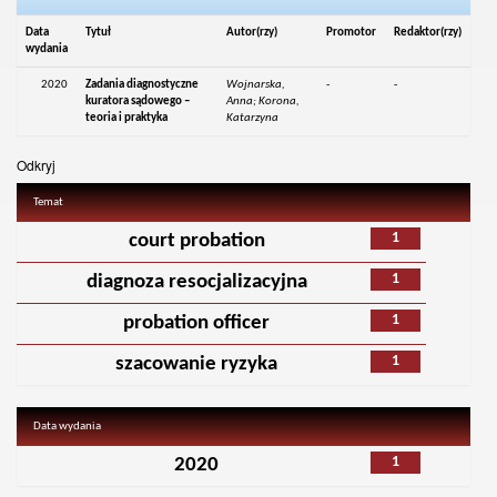
Data
Tytuł
Autor(rzy)
Promotor
Redaktor(rzy)
wydania
2020
Zadania diagnostyczne
Wojnarska,
-
-
kuratora sądowego –
Anna; Korona,
teoria i praktyka
Katarzyna
Odkryj
Temat
1
court probation
1
diagnoza resocjalizacyjna
1
probation officer
1
szacowanie ryzyka
Data wydania
1
2020