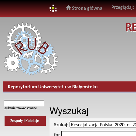
Przeglądaj:
Strona główna
Skip
R
navigation
Repozytorium Uniwersytetu w Białymstoku
Wyszukaj
Szukanie zaawansowane
Zespoły i Kolekcje
Szukaj:
for