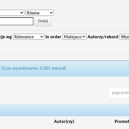
cje wg
In order
Autorzy/rekord
1 (Czas wyszukiwania: 0.001 sekund).
poprzedn
Autor(rzy)
Promo