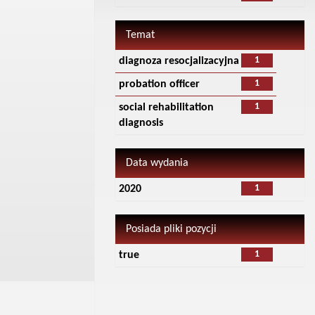
Temat
1
diagnoza resocjalizacyjna
1
probation officer
1
social rehabilitation
diagnosis
Data wydania
1
2020
Posiada pliki pozycji
1
true