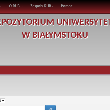
O RUB
Zespoły RUB
Pomoc
EPOZYTORIUM UNIWERSYTE
W BIAŁYMSTOKU