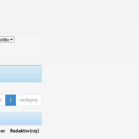
i
1
następny
tor
Redaktor(rzy)