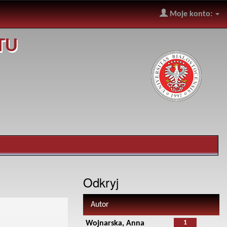
Moje konto:
TU
Odkryj
Autor
1
Wojnarska, Anna