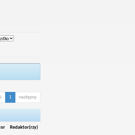
i
1
następny
tor
Redaktor(rzy)