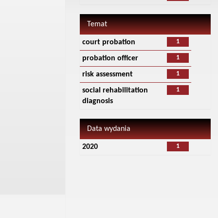
Temat
1
court probation
1
probation officer
1
risk assessment
1
social rehabilitation
diagnosis
Data wydania
1
2020