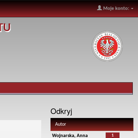
Moje konto:
TU
Odkryj
Autor
1
Wojnarska, Anna