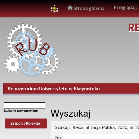
Przeglądaj:
Strona główna
Skip
R
navigation
Repozytorium Uniwersytetu w Białymstoku
Wyszukaj
Szukanie zaawansowane
Zespoły i Kolekcje
Szukaj:
for