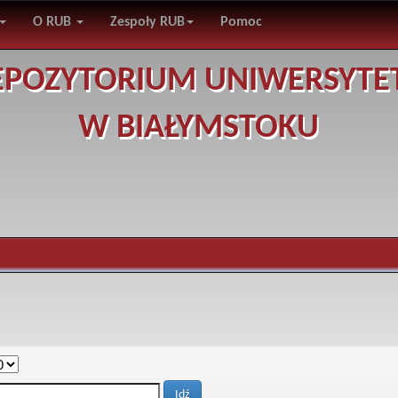
O RUB
Zespoły RUB
Pomoc
EPOZYTORIUM UNIWERSYTE
W BIAŁYMSTOKU