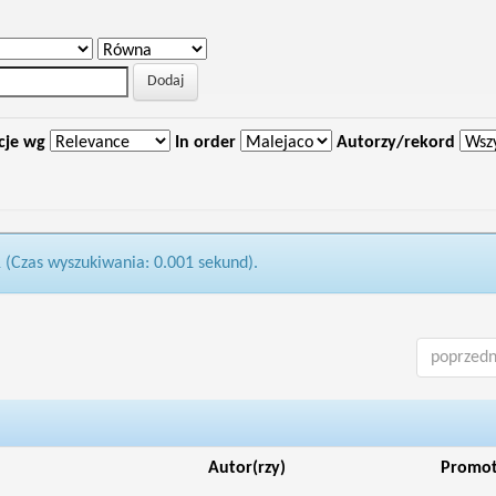
cje wg
In order
Autorzy/rekord
1 (Czas wyszukiwania: 0.001 sekund).
poprzedn
Autor(rzy)
Promo