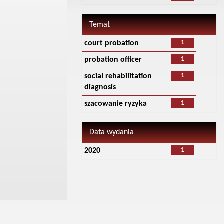
Temat
1
court probation
1
probation officer
1
social rehabilitation
diagnosis
1
szacowanie ryzyka
Data wydania
1
2020