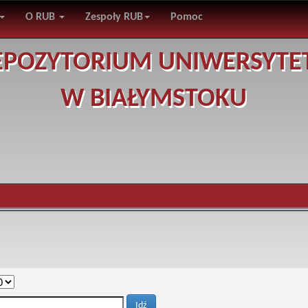
O RUB
Zespoły RUB
Pomoc
EPOZYTORIUM UNIWERSYTE
W BIAŁYMSTOKU