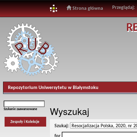
Przeglądaj:
Strona główna
Skip
R
navigation
Repozytorium Uniwersytetu w Białymstoku
Wyszukaj
Szukanie zaawansowane
Zespoły i Kolekcje
Szukaj:
for