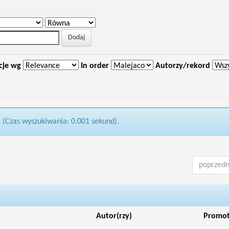
cje wg
In order
Autorzy/rekord
1 (Czas wyszukiwania: 0.001 sekund).
poprzedn
Autor(rzy)
Promo