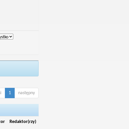
i
1
następny
tor
Redaktor(rzy)