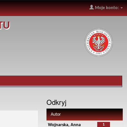
Moje konto:
TU
Odkryj
Autor
1
Wojnarska, Anna