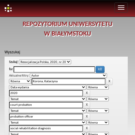
Skip
REPOZYTORIUM UNIWERSYTETU
navigation
W BIAŁYMSTOKU
Wyszukaj
Szukaj:
for
Aktualne filtry: