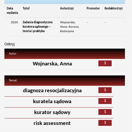
Data
Tytuł
Autor(rzy)
Promotor
Redaktor(rzy)
wydania
2020
Zadania diagnostyczne
Wojnarska,
-
-
kuratora sądowego –
Anna; Korona,
teoria i praktyka
Katarzyna
Odkryj
Autor
1
Wojnarska, Anna
Temat
1
diagnoza resocjalizacyjna
1
kuratela sądowa
1
kurator sądowy
1
risk assessment