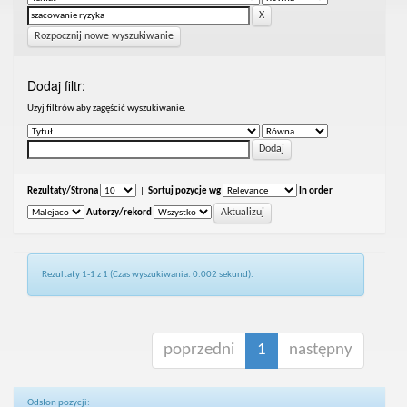
Rozpocznij nowe wyszukiwanie
Dodaj filtr:
Uzyj filtrów aby zagęścić wyszukiwanie.
Rezultaty/Strona
|
Sortuj pozycje wg
In order
Autorzy/rekord
Rezultaty 1-1 z 1 (Czas wyszukiwania: 0.002 sekund).
poprzedni
1
następny
Odsłon pozycji: