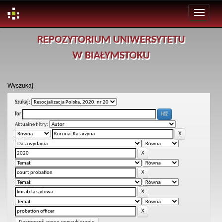
Skip
REPOZYTORIUM UNIWERSYTETU
navigation
W BIAŁYMSTOKU
Wyszukaj
Szukaj:
for
Aktualne filtry: