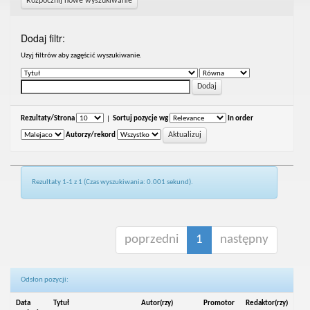
Rozpocznij nowe wyszukiwanie
Dodaj filtr:
Uzyj filtrów aby zagęścić wyszukiwanie.
Rezultaty/Strona
|
Sortuj pozycje wg
In order
Autorzy/rekord
Rezultaty 1-1 z 1 (Czas wyszukiwania: 0.001 sekund).
poprzedni
1
następny
Odsłon pozycji:
Data
Tytuł
Autor(rzy)
Promotor
Redaktor(rzy)