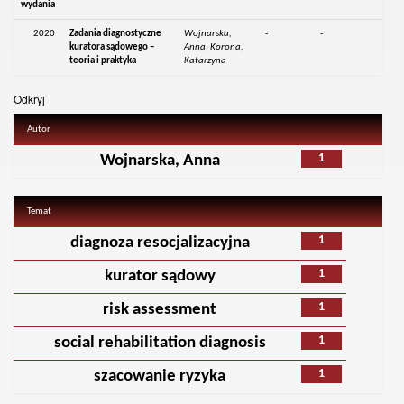
wydania
2020
Zadania diagnostyczne
Wojnarska,
-
-
kuratora sądowego –
Anna; Korona,
teoria i praktyka
Katarzyna
Odkryj
Autor
1
Wojnarska, Anna
Temat
1
diagnoza resocjalizacyjna
1
kurator sądowy
1
risk assessment
1
social rehabilitation diagnosis
1
szacowanie ryzyka