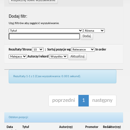
Rozpocznij nowe wyszukiwanie
Dodaj filtr:
Uzyj filtrów aby zagęścić wyszukiwanie.
Rezultaty/Strona
|
Sortuj pozycje wg
In order
Autorzy/rekord
Rezultaty 1-1 z 1 (Czas wyszukiwania: 0.001 sekund).
poprzedni
1
następny
Odsłon pozycji:
Data
Tytuł
Autor(rzy)
Promotor
Redaktor(rzy)