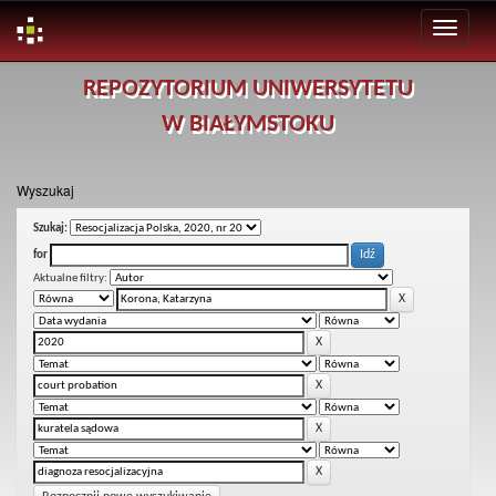
Skip
REPOZYTORIUM UNIWERSYTETU
navigation
W BIAŁYMSTOKU
Wyszukaj
Szukaj:
for
Aktualne filtry: