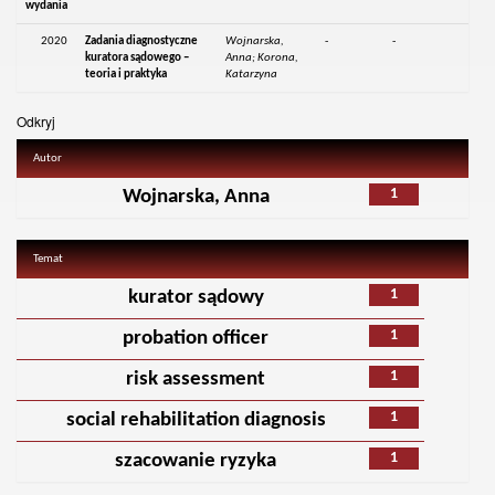
wydania
2020
Zadania diagnostyczne
Wojnarska,
-
-
kuratora sądowego –
Anna; Korona,
teoria i praktyka
Katarzyna
Odkryj
Autor
1
Wojnarska, Anna
Temat
1
kurator sądowy
1
probation officer
1
risk assessment
1
social rehabilitation diagnosis
1
szacowanie ryzyka