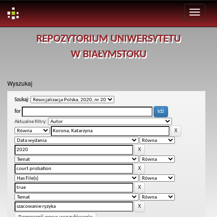
Skip
REPOZYTORIUM UNIWERSYTETU
navigation
W BIAŁYMSTOKU
Wyszukaj
Szukaj:
for
Aktualne filtry: