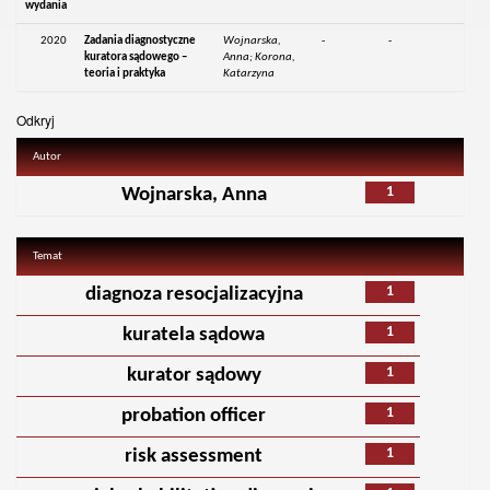
wydania
2020
Zadania diagnostyczne
Wojnarska,
-
-
kuratora sądowego –
Anna; Korona,
teoria i praktyka
Katarzyna
Odkryj
Autor
1
Wojnarska, Anna
Temat
1
diagnoza resocjalizacyjna
1
kuratela sądowa
1
kurator sądowy
1
probation officer
1
risk assessment