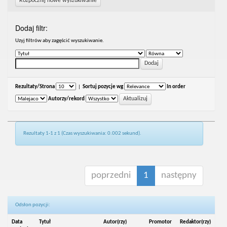
Rozpocznij nowe wyszukiwanie
Dodaj filtr:
Uzyj filtrów aby zagęścić wyszukiwanie.
Rezultaty/Strona
|
Sortuj pozycje wg
In order
Autorzy/rekord
Rezultaty 1-1 z 1 (Czas wyszukiwania: 0.002 sekund).
poprzedni
1
następny
Odsłon pozycji:
Data
Tytuł
Autor(rzy)
Promotor
Redaktor(rzy)