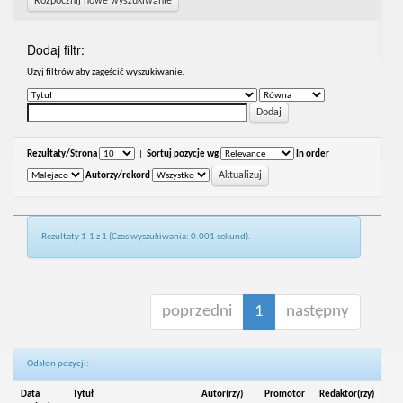
Rozpocznij nowe wyszukiwanie
Dodaj filtr:
Uzyj filtrów aby zagęścić wyszukiwanie.
Rezultaty/Strona
|
Sortuj pozycje wg
In order
Autorzy/rekord
Rezultaty 1-1 z 1 (Czas wyszukiwania: 0.001 sekund).
poprzedni
1
następny
Odsłon pozycji:
Data
Tytuł
Autor(rzy)
Promotor
Redaktor(rzy)