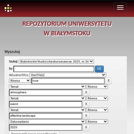
Skip
REPOZYTORIUM UNIWERSYTETU
navigation
W BIAŁYMSTOKU
Wyszukaj
Szukaj:
for
Aktualne filtry: