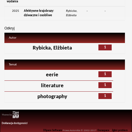
wydania
2025
Afektywne krajobrazy:
Rybicka,
-
-
dziwaczne i osobliwe
Elżbieta
Odkryj
Autor
1
Rybicka, Elżbieta
Temat
1
eerie
1
literature
1
photography
Theme by
Deklaracja dostępności
DSpace Software
Prawa Autorskie © 2002-2017
Duraspace
-
Zgłoś problem