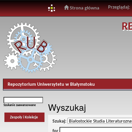
Przeglądaj:
Strona główna
Skip
R
navigation
Repozytorium Uniwersytetu w Białymstoku
Wyszukaj
Szukanie zaawansowane
Zespoły i Kolekcje
Szukaj:
for