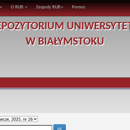
O RUB
Zespoły RUB
Pomoc
EPOZYTORIUM UNIWERSYTE
W BIAŁYMSTOKU