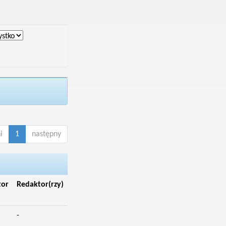
i
1
następny
tor
Redaktor(rzy)
-