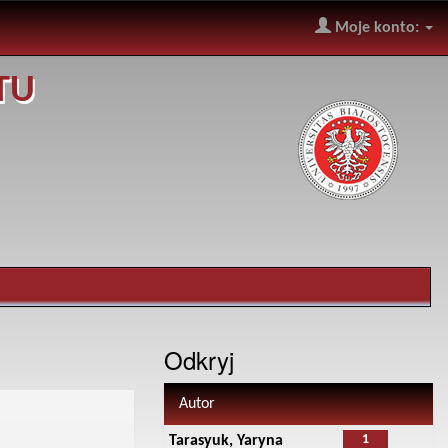
Moje konto:
TU
Odkryj
Autor
1
Tarasyuk, Yaryna