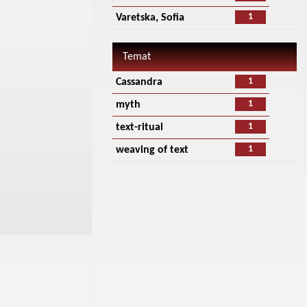
1
Varetska, Sofia
Temat
1
Cassandra
1
myth
1
text-ritual
1
weaving of text