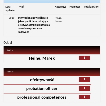
Data
Tytuł
Autor(rzy)
Promotor
Redaktor(rzy)
wydania
2019
Instytucjonalna współpraca
Heine,
-
-
jako czynnik determinujący
Marek
efektywność funkcjonowania
zawodowego kuratora
sądowego
Odkryj
Autor
1
Heine, Marek
Temat
1
efektywność
1
probation officer
1
professional competences