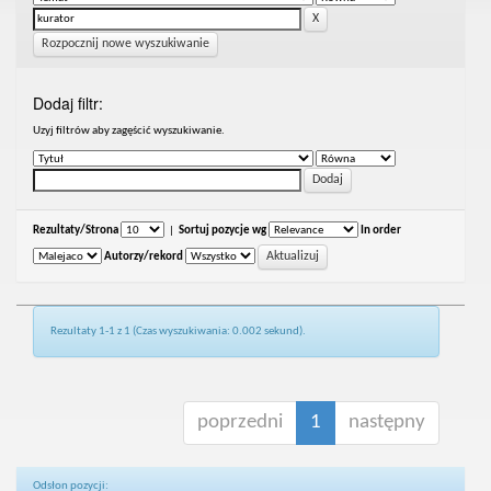
Rozpocznij nowe wyszukiwanie
Dodaj filtr:
Uzyj filtrów aby zagęścić wyszukiwanie.
Rezultaty/Strona
|
Sortuj pozycje wg
In order
Autorzy/rekord
Rezultaty 1-1 z 1 (Czas wyszukiwania: 0.002 sekund).
poprzedni
1
następny
Odsłon pozycji: