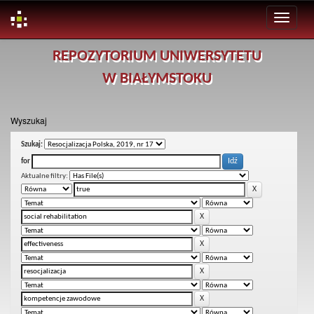
Skip
REPOZYTORIUM UNIWERSYTETU
navigation
W BIAŁYMSTOKU
Wyszukaj
Szukaj:
for
Aktualne filtry: