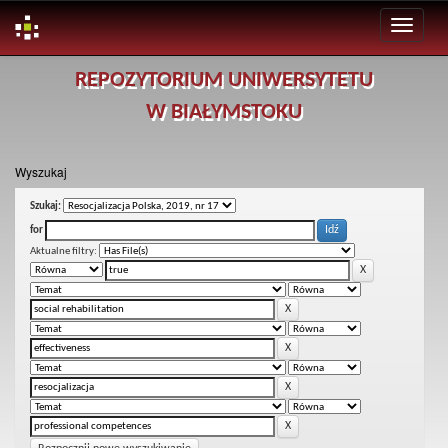
Skip
REPOZYTORIUM UNIWERSYTETU
navigation
W BIAŁYMSTOKU
Wyszukaj
Szukaj:
for
Aktualne filtry: