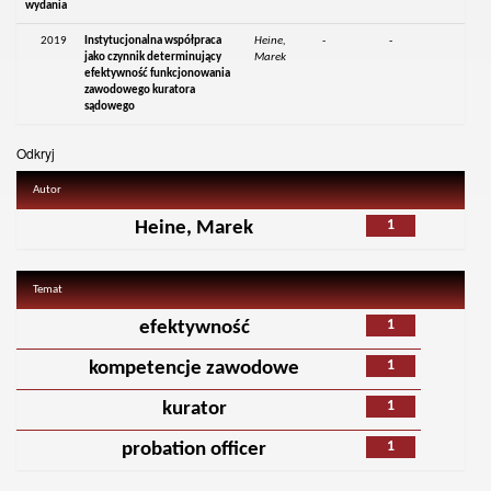
wydania
2019
Instytucjonalna współpraca
Heine,
-
-
jako czynnik determinujący
Marek
efektywność funkcjonowania
zawodowego kuratora
sądowego
Odkryj
Autor
1
Heine, Marek
Temat
1
efektywność
1
kompetencje zawodowe
1
kurator
1
probation officer