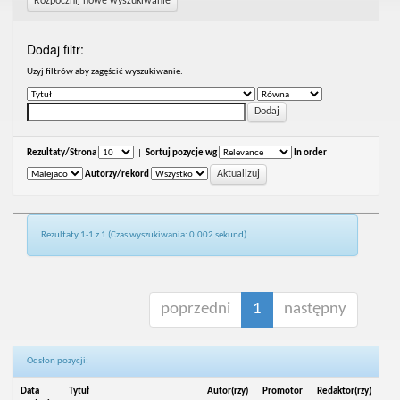
Rozpocznij nowe wyszukiwanie
Dodaj filtr:
Uzyj filtrów aby zagęścić wyszukiwanie.
Rezultaty/Strona
|
Sortuj pozycje wg
In order
Autorzy/rekord
Rezultaty 1-1 z 1 (Czas wyszukiwania: 0.002 sekund).
poprzedni
1
następny
Odsłon pozycji:
Data
Tytuł
Autor(rzy)
Promotor
Redaktor(rzy)