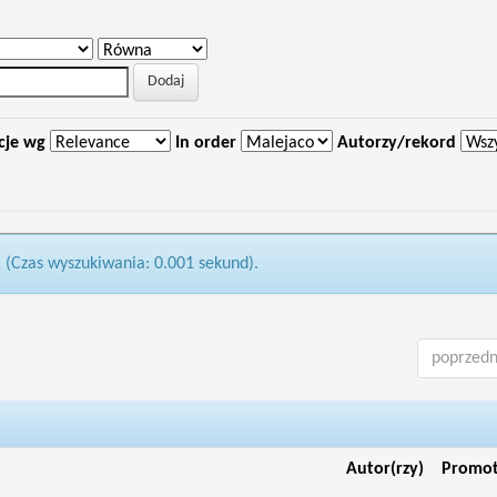
cje wg
In order
Autorzy/rekord
1 (Czas wyszukiwania: 0.001 sekund).
poprzedn
Autor(rzy)
Promo