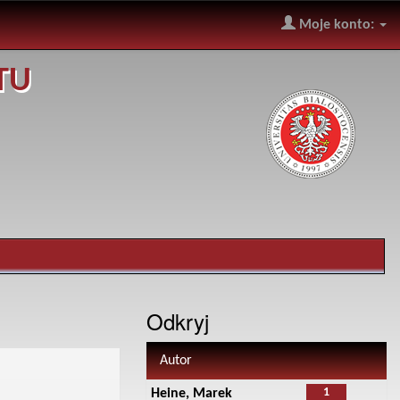
Moje konto:
TU
Odkryj
Autor
1
Heine, Marek