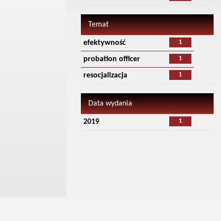
Temat
1
efektywność
1
probation officer
1
resocjalizacja
Data wydania
1
2019