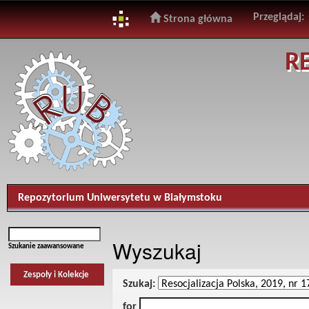
Przeglądaj:
Strona główna
Skip
R
navigation
Repozytorium Uniwersytetu w Białymstoku
Wyszukaj
Szukanie zaawansowane
Zespoły i Kolekcje
Szukaj:
for