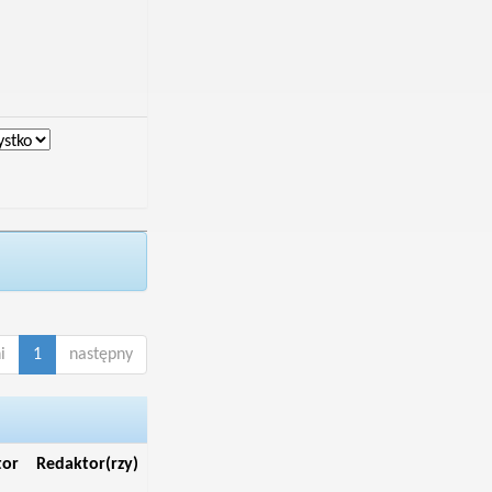
i
1
następny
tor
Redaktor(rzy)