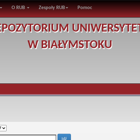
O RUB
Zespoły RUB
Pomoc
EPOZYTORIUM UNIWERSYTE
W BIAŁYMSTOKU