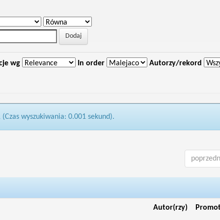
cje wg
In order
Autorzy/rekord
1 (Czas wyszukiwania: 0.001 sekund).
poprzedn
Autor(rzy)
Promo