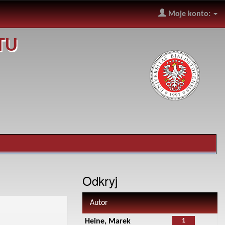
Moje konto:
TU
Odkryj
Autor
1
Heine, Marek