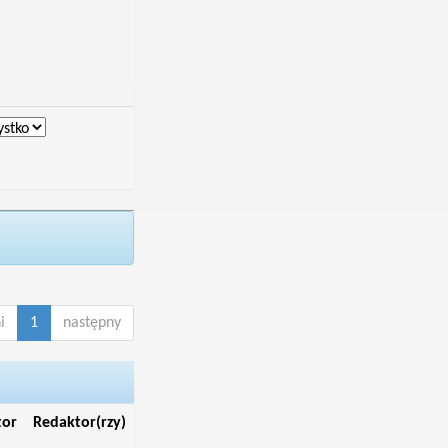
i
1
następny
tor
Redaktor(rzy)