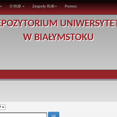
O RUB
Zespoły RUB
Pomoc
EPOZYTORIUM UNIWERSYTE
W BIAŁYMSTOKU