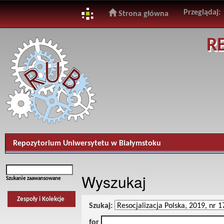
Przeglądaj:
Strona główna
Skip
R
navigation
Repozytorium Uniwersytetu w Białymstoku
Wyszukaj
Szukanie zaawansowane
Zespoły i Kolekcje
Szukaj:
for