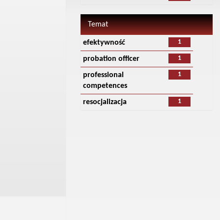
Temat
1
efektywność
1
probation officer
1
professional
competences
1
resocjalizacja