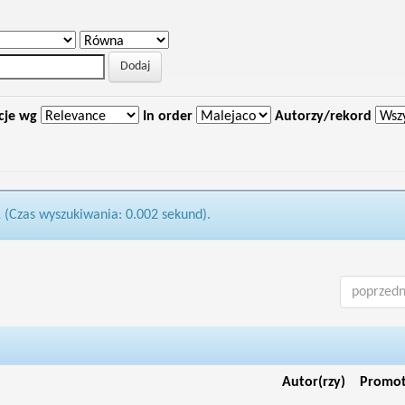
cje wg
In order
Autorzy/rekord
1 (Czas wyszukiwania: 0.002 sekund).
poprzedn
Autor(rzy)
Promo