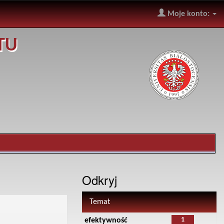
Moje konto:
TU
Odkryj
Temat
1
efektywność