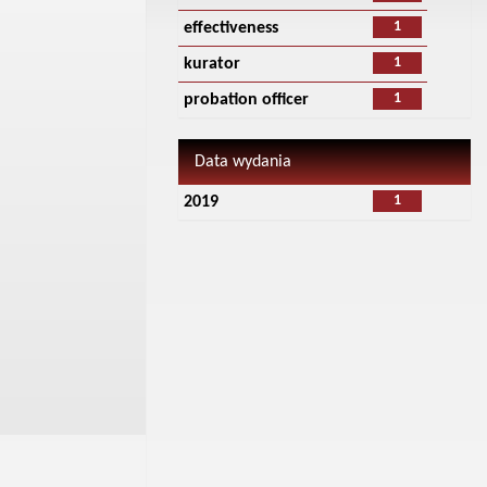
1
effectiveness
1
kurator
1
probation officer
Data wydania
1
2019