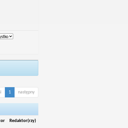
i
1
następny
tor
Redaktor(rzy)