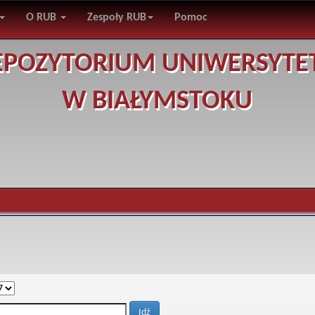
O RUB
Zespoły RUB
Pomoc
EPOZYTORIUM UNIWERSYTE
W BIAŁYMSTOKU