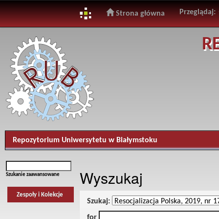
Przeglądaj:
Strona główna
Skip
R
navigation
Repozytorium Uniwersytetu w Białymstoku
Wyszukaj
Szukanie zaawansowane
Zespoły i Kolekcje
Szukaj:
for