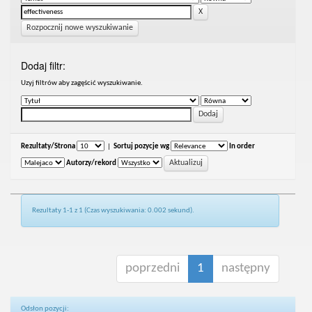
Rozpocznij nowe wyszukiwanie
Dodaj filtr:
Uzyj filtrów aby zagęścić wyszukiwanie.
Rezultaty/Strona
|
Sortuj pozycje wg
In order
Autorzy/rekord
Rezultaty 1-1 z 1 (Czas wyszukiwania: 0.002 sekund).
poprzedni
1
następny
Odsłon pozycji: