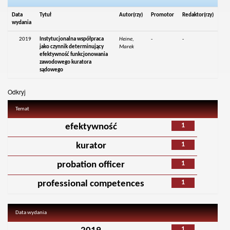
Data
Tytuł
Autor(rzy)
Promotor
Redaktor(rzy)
wydania
2019
Instytucjonalna współpraca
Heine,
-
-
jako czynnik determinujący
Marek
efektywność funkcjonowania
zawodowego kuratora
sądowego
Odkryj
Temat
1
efektywność
1
kurator
1
probation officer
1
professional competences
Data wydania
1