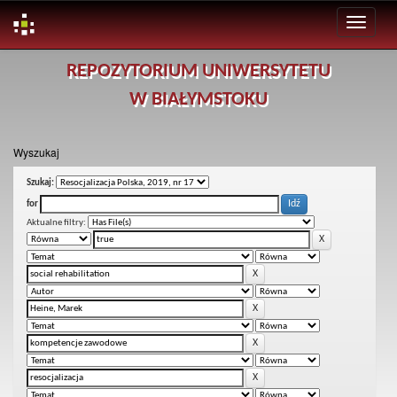
Skip
REPOZYTORIUM UNIWERSYTETU
navigation
W BIAŁYMSTOKU
Wyszukaj
Szukaj:
for
Aktualne filtry: