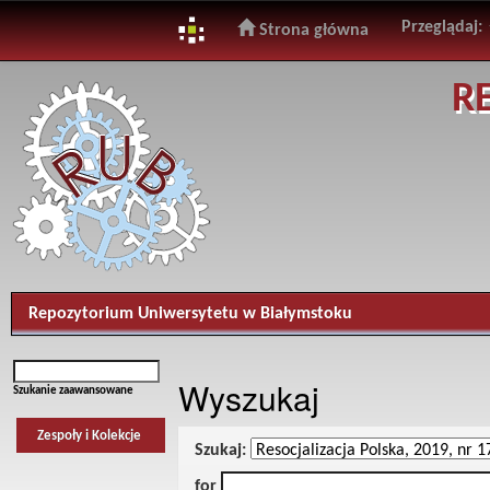
Przeglądaj:
Strona główna
Skip
R
navigation
Repozytorium Uniwersytetu w Białymstoku
Wyszukaj
Szukanie zaawansowane
Zespoły i Kolekcje
Szukaj:
for