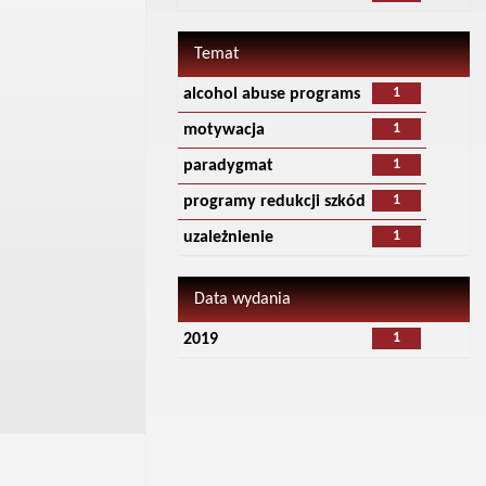
Temat
1
alcohol abuse programs
1
motywacja
1
paradygmat
1
programy redukcji szkód
1
uzależnienie
Data wydania
1
2019