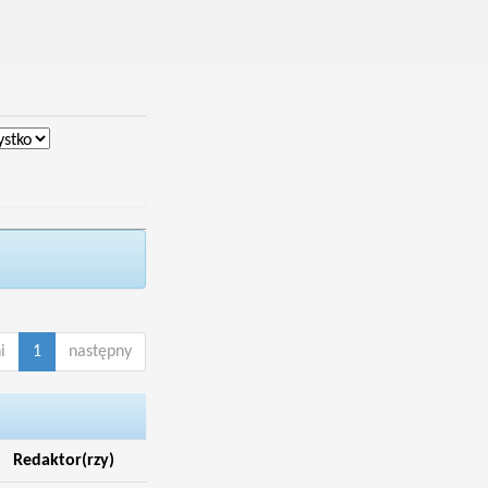
i
1
następny
Redaktor(rzy)