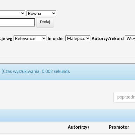
cje wg
In order
Autorzy/rekord
1 (Czas wyszukiwania: 0.002 sekund).
poprzedn
Autor(rzy)
Promotor