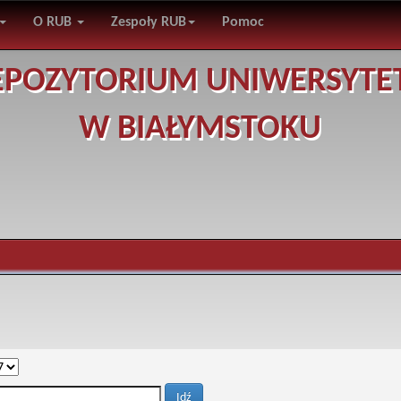
O RUB
Zespoły RUB
Pomoc
EPOZYTORIUM UNIWERSYTE
W BIAŁYMSTOKU