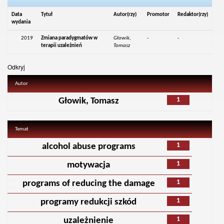
Data
Tytuł
Autor(rzy)
Promotor
Redaktor(rzy)
wydania
2019
Zmiana paradygmatów w
Głowik,
-
-
terapii uzależnień
Tomasz
Odkryj
Autor
1
Głowik, Tomasz
Temat
1
alcohol abuse programs
1
motywacja
1
programs of reducing the damage
1
programy redukcji szkód
1
uzależnienie