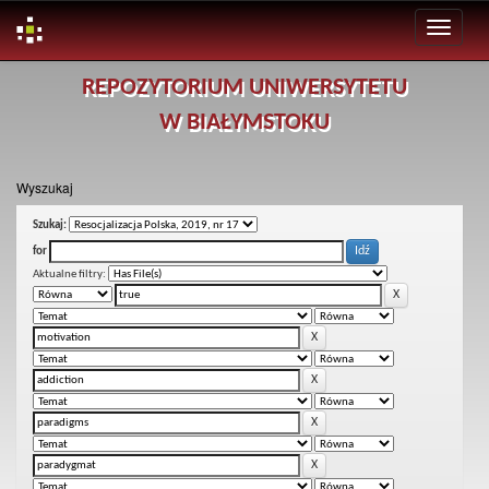
Skip
REPOZYTORIUM UNIWERSYTETU
navigation
W BIAŁYMSTOKU
Wyszukaj
Szukaj:
for
Aktualne filtry: