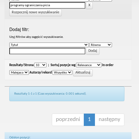
Rozpocznij nowe wyszukiwanie
Dodaj filtr:
Uzyj filtrów aby zagęścić wyszukiwanie.
Rezultaty/Strona
|
Sortuj pozycje wg
In order
Autorzy/rekord
Rezultaty 1-1 z 1 (Czas wyszukiwania: 0.001 sekund).
poprzedni
1
następny
Odsłon pozycji: