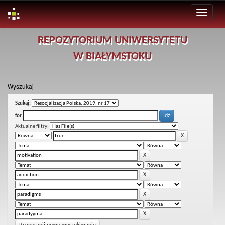
Skip
REPOZYTORIUM UNIWERSYTETU
navigation
W BIAŁYMSTOKU
Wyszukaj
Szukaj:
for
Aktualne filtry: