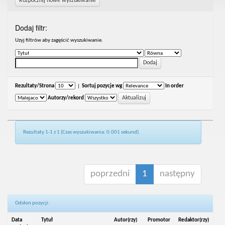
Rozpocznij nowe wyszukiwanie
Dodaj filtr:
Uzyj filtrów aby zagęścić wyszukiwanie.
Rezultaty/Strona
|
Sortuj pozycje wg
In order
Autorzy/rekord
Rezultaty 1-1 z 1 (Czas wyszukiwania: 0.001 sekund).
poprzedni
1
następny
Odsłon pozycji:
Data
Tytuł
Autor(rzy)
Promotor
Redaktor(rzy)