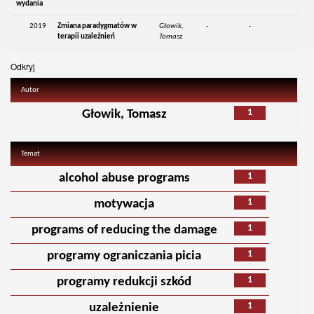
wydania
2019
Zmiana paradygmatów w
Głowik,
-
-
terapii uzależnień
Tomasz
Odkryj
Autor
1
Głowik, Tomasz
Temat
1
alcohol abuse programs
1
motywacja
1
programs of reducing the damage
1
programy ograniczania picia
1
programy redukcji szkód
1
uzależnienie