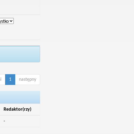
i
1
następny
Redaktor(rzy)
-