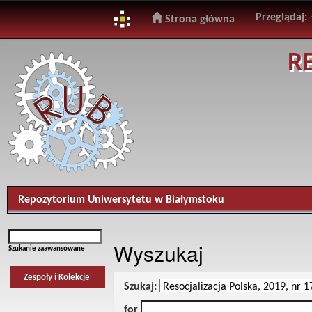
Przeglądaj:
Strona główna
Skip
R
navigation
Repozytorium Uniwersytetu w Białymstoku
Wyszukaj
Szukanie zaawansowane
Zespoły i Kolekcje
Szukaj:
for