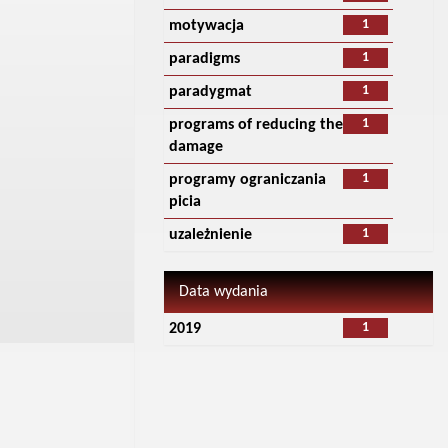
1
motywacja
1
paradigms
1
paradygmat
1
programs of reducing the
damage
1
programy ograniczania
picia
1
uzależnienie
Data wydania
1
2019