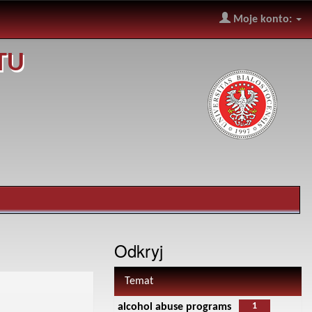
Moje konto:
TU
Odkryj
Temat
1
alcohol abuse programs