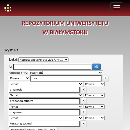
Skip
REPOZYTORIUM UNIWERSYTETU
navigation
W BIAŁYMSTOKU
Wyszukaj
Szukaj:
for
Aktualne filtry: