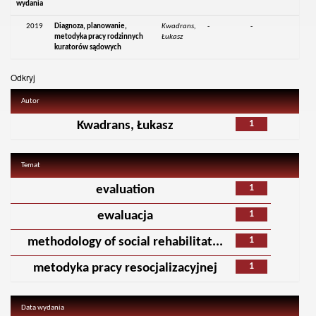
wydania
2019
Diagnoza, planowanie,
Kwadrans,
-
-
metodyka pracy rodzinnych
Łukasz
kuratorów sądowych
Odkryj
Autor
1
Kwadrans, Łukasz
Temat
1
evaluation
1
ewaluacja
1
methodology of social rehabilitat...
1
metodyka pracy resocjalizacyjnej
Data wydania