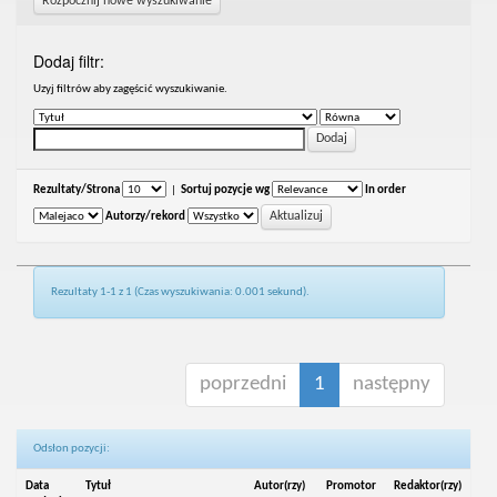
Rozpocznij nowe wyszukiwanie
Dodaj filtr:
Uzyj filtrów aby zagęścić wyszukiwanie.
Rezultaty/Strona
|
Sortuj pozycje wg
In order
Autorzy/rekord
Rezultaty 1-1 z 1 (Czas wyszukiwania: 0.001 sekund).
poprzedni
1
następny
Odsłon pozycji:
Data
Tytuł
Autor(rzy)
Promotor
Redaktor(rzy)