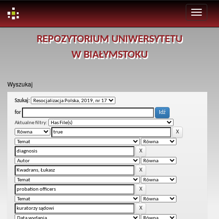
Skip
REPOZYTORIUM UNIWERSYTETU
navigation
W BIAŁYMSTOKU
Wyszukaj
Szukaj:
for
Aktualne filtry: