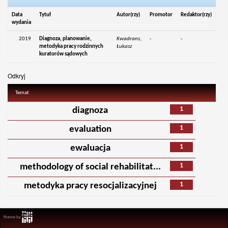
Data
Tytuł
Autor(rzy)
Promotor
Redaktor(rzy)
wydania
2019
Diagnoza, planowanie,
Kwadrans,
-
-
metodyka pracy rodzinnych
Łukasz
kuratorów sądowych
Odkryj
Temat
1
diagnoza
1
evaluation
1
ewaluacja
1
methodology of social rehabilitat...
1
metodyka pracy resocjalizacyjnej
Theme by