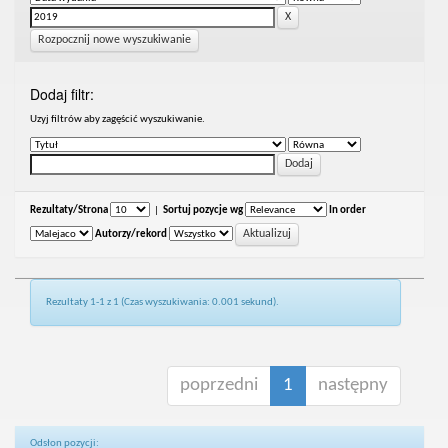
Rozpocznij nowe wyszukiwanie
Dodaj filtr:
Uzyj filtrów aby zagęścić wyszukiwanie.
Rezultaty/Strona
|
Sortuj pozycje wg
In order
Autorzy/rekord
Rezultaty 1-1 z 1 (Czas wyszukiwania: 0.001 sekund).
poprzedni
1
następny
Odsłon pozycji: