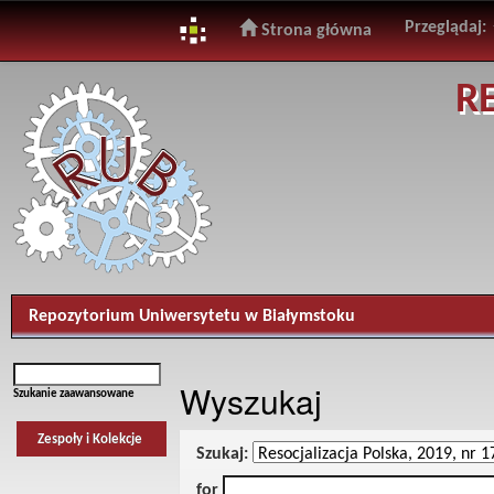
Przeglądaj:
Strona główna
Skip
R
navigation
Repozytorium Uniwersytetu w Białymstoku
Wyszukaj
Szukanie zaawansowane
Zespoły i Kolekcje
Szukaj:
for