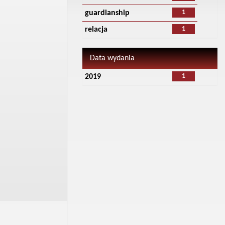
1
guardianship
1
relacja
Data wydania
1
2019