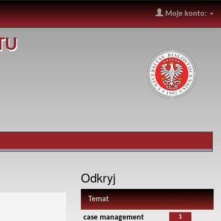
Moje konto:
TU
Odkryj
Temat
1
case management