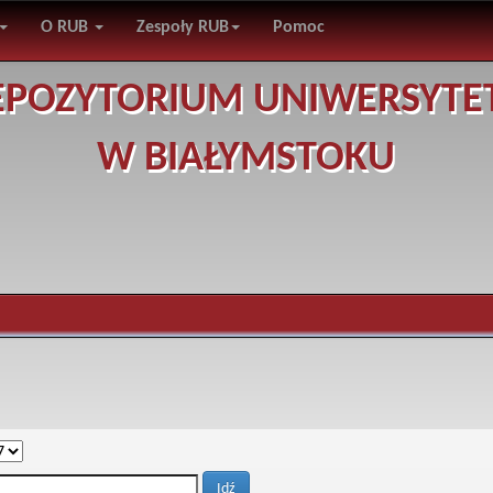
O RUB
Zespoły RUB
Pomoc
EPOZYTORIUM UNIWERSYTE
W BIAŁYMSTOKU