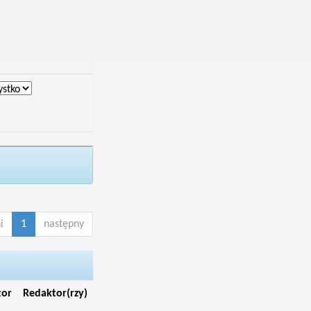
i
1
następny
tor
Redaktor(rzy)