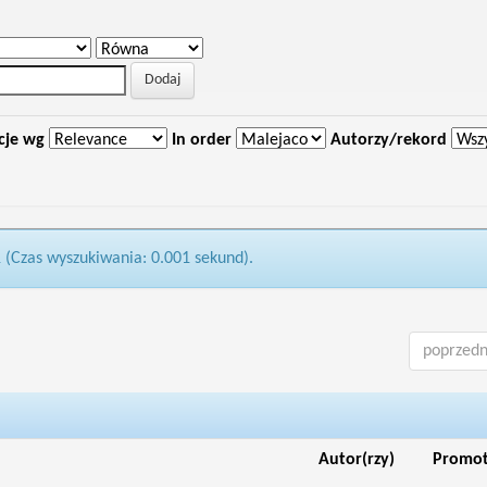
cje wg
In order
Autorzy/rekord
1 (Czas wyszukiwania: 0.001 sekund).
poprzedn
Autor(rzy)
Promo