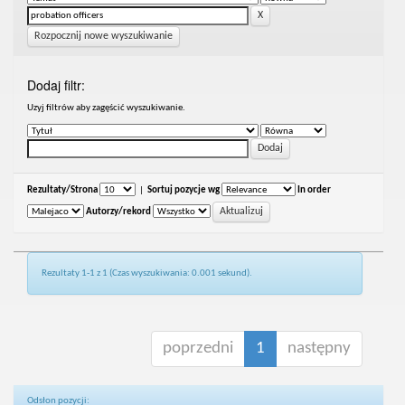
Rozpocznij nowe wyszukiwanie
Dodaj filtr:
Uzyj filtrów aby zagęścić wyszukiwanie.
Rezultaty/Strona
|
Sortuj pozycje wg
In order
Autorzy/rekord
Rezultaty 1-1 z 1 (Czas wyszukiwania: 0.001 sekund).
poprzedni
1
następny
Odsłon pozycji: