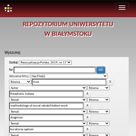
Skip
REPOZYTORIUM UNIWERSYTETU
navigation
W BIAŁYMSTOKU
Wyszukaj
Szukaj:
for
Aktualne filtry: