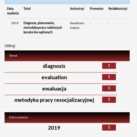
Data
Tytuł
Autor(rzy)
Promotor
Redaktor(rzy)
wydania
2019
Diagnoza, planowanie,
Kwadrans,
-
-
metodyka pracy rodzinnych
Łukasz
kuratorów sądowych
Odkryj
Temat
1
diagnosis
1
evaluation
1
ewaluacja
1
metodyka pracy resocjalizacyjnej
Data wydania
1
2019