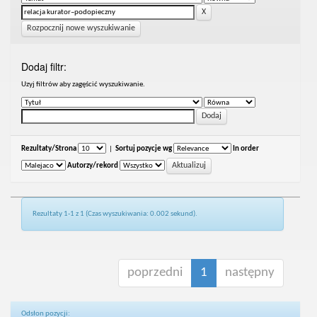
Rozpocznij nowe wyszukiwanie
Dodaj filtr:
Uzyj filtrów aby zagęścić wyszukiwanie.
Rezultaty/Strona
|
Sortuj pozycje wg
In order
Autorzy/rekord
Rezultaty 1-1 z 1 (Czas wyszukiwania: 0.002 sekund).
poprzedni
1
następny
Odsłon pozycji: