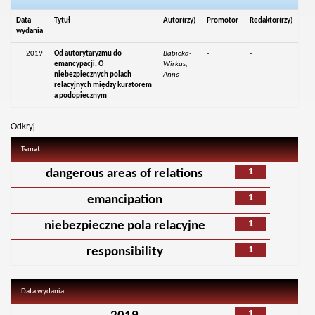
Data
Tytuł
Autor(rzy)
Promotor
Redaktor(rzy)
wydania
2019
Od autorytaryzmu do
Babicka-
-
-
emancypacji. O
Wirkus,
niebezpiecznych polach
Anna
relacyjnych między kuratorem
a podopiecznym
Odkryj
Temat
1
dangerous areas of relations
1
emancipation
1
niebezpieczne pola relacyjne
1
responsibility
Data wydania
1