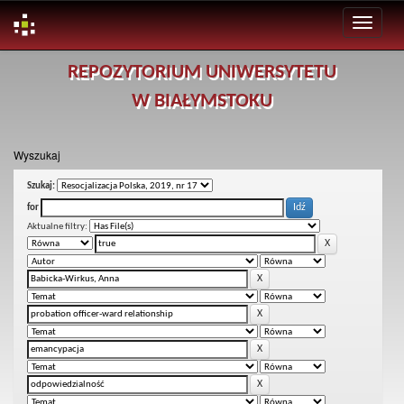
Skip
REPOZYTORIUM UNIWERSYTETU
navigation
W BIAŁYMSTOKU
Wyszukaj
Szukaj:
for
Aktualne filtry: