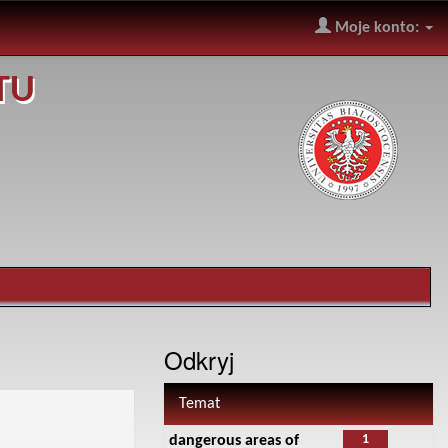
Moje konto:
TU
Odkryj
Temat
1
dangerous areas of