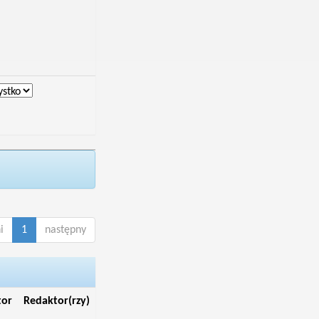
i
1
następny
tor
Redaktor(rzy)