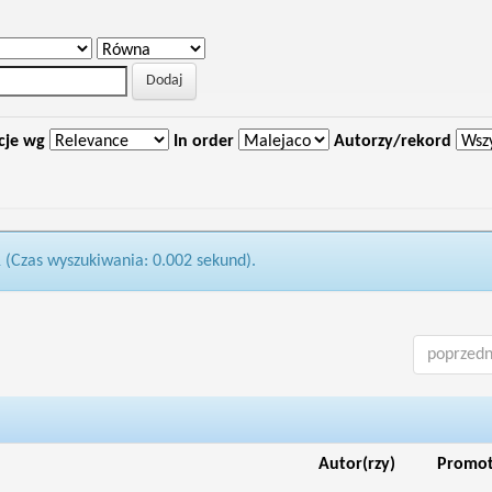
cje wg
In order
Autorzy/rekord
1 (Czas wyszukiwania: 0.002 sekund).
poprzedn
Autor(rzy)
Promo