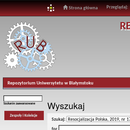
Przeglądaj:
Strona główna
Skip
R
navigation
Repozytorium Uniwersytetu w Białymstoku
Wyszukaj
Szukanie zaawansowane
Zespoły i Kolekcje
Szukaj:
for