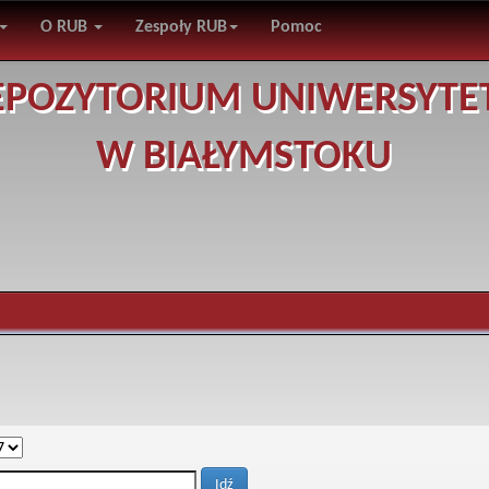
O RUB
Zespoły RUB
Pomoc
EPOZYTORIUM UNIWERSYTE
W BIAŁYMSTOKU