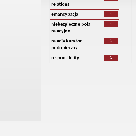
relations
1
emancypacja
1
niebezpieczne pola
relacyjne
1
relacja kurator–
podopieczny
1
responsibility