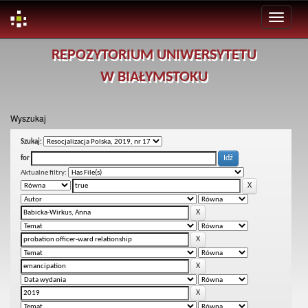
Skip
REPOZYTORIUM UNIWERSYTETU
navigation
W BIAŁYMSTOKU
Wyszukaj
Szukaj:
for
Aktualne filtry: