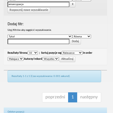
Rozpocznij nowe wyszukiwanie
Dodaj filtr:
Uzyj filtrów aby zagęścić wyszukiwanie.
Rezultaty/Strona
|
Sortuj pozycje wg
In order
Autorzy/rekord
Rezultaty 1-1 z 1 (Czas wyszukiwania: 0.001 sekund).
poprzedni
1
następny
Odsłon pozycji: