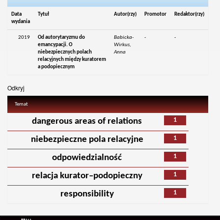
Data
Tytuł
Autor(rzy)
Promotor
Redaktor(rzy)
wydania
2019
Od autorytaryzmu do
Babicka-
-
-
emancypacji. O
Wirkus,
niebezpiecznych polach
Anna
relacyjnych między kuratorem
a podopiecznym
Odkryj
Temat
1
dangerous areas of relations
1
niebezpieczne pola relacyjne
1
odpowiedzialność
1
relacja kurator–podopieczny
1
responsibility