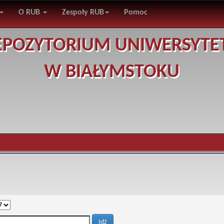
O RUB
Zespoły RUB
Pomoc
EPOZYTORIUM UNIWERSYTE
W BIAŁYMSTOKU