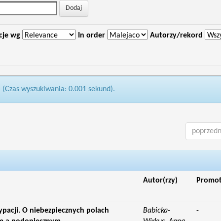
cje wg
In order
Autorzy/rekord
1 (Czas wyszukiwania: 0.001 sekund).
poprzedn
Autor(rzy)
Promo
acji. O niebezpiecznych polach
Babicka-
-