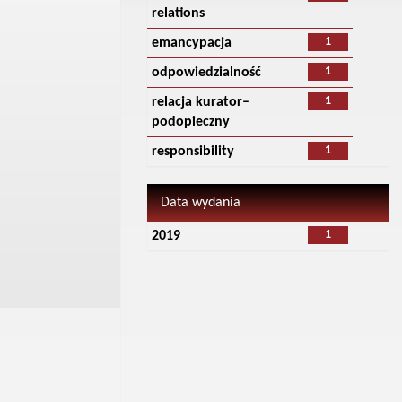
relations
1
emancypacja
1
odpowiedzialność
1
relacja kurator–
podopieczny
1
responsibility
Data wydania
1
2019