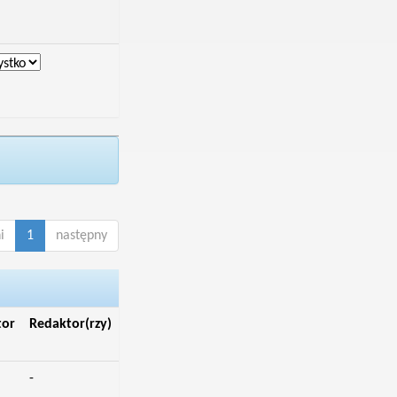
i
1
następny
tor
Redaktor(rzy)
-