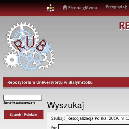
Przeglądaj:
Strona główna
Skip
R
navigation
Repozytorium Uniwersytetu w Białymstoku
Wyszukaj
Szukanie zaawansowane
Zespoły i Kolekcje
Szukaj:
for