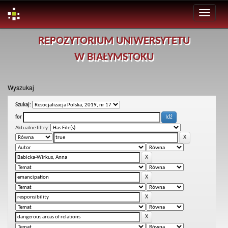
Skip
REPOZYTORIUM UNIWERSYTETU
navigation
W BIAŁYMSTOKU
Wyszukaj
Szukaj:
for
Aktualne filtry: