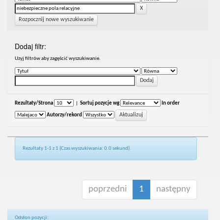
Rozpocznij nowe wyszukiwanie
Dodaj filtr:
Uzyj filtrów aby zagęścić wyszukiwanie.
Rezultaty/Strona
|
Sortuj pozycje wg
In order
Autorzy/rekord
Rezultaty 1-1 z 1 (Czas wyszukiwania: 0.0 sekund).
poprzedni
1
następny
Odsłon pozycji: