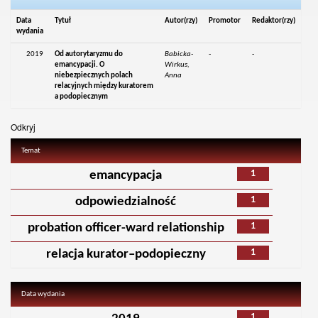
Data
Tytuł
Autor(rzy)
Promotor
Redaktor(rzy)
wydania
2019
Od autorytaryzmu do
Babicka-
-
-
emancypacji. O
Wirkus,
niebezpiecznych polach
Anna
relacyjnych między kuratorem
a podopiecznym
Odkryj
Temat
1
emancypacja
1
odpowiedzialność
1
probation officer-ward relationship
1
relacja kurator–podopieczny
Data wydania
1