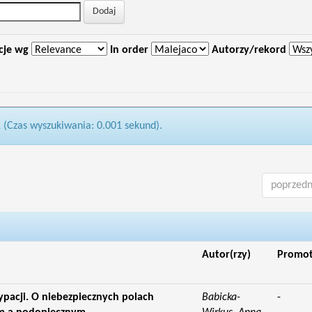
cje wg
In order
Autorzy/rekord
1 (Czas wyszukiwania: 0.001 sekund).
poprzedn
Autor(rzy)
Promo
acji. O niebezpiecznych polach
Babicka-
-