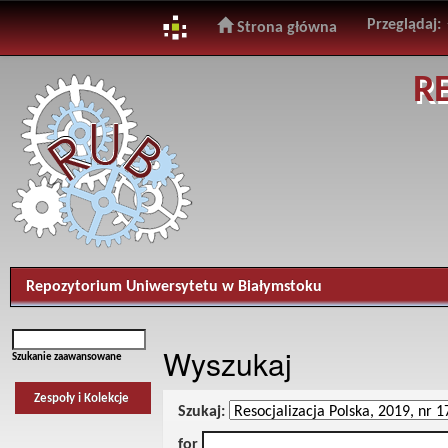
Przeglądaj:
Strona główna
Skip
R
navigation
Repozytorium Uniwersytetu w Białymstoku
Wyszukaj
Szukanie zaawansowane
Zespoły i Kolekcje
Szukaj:
for