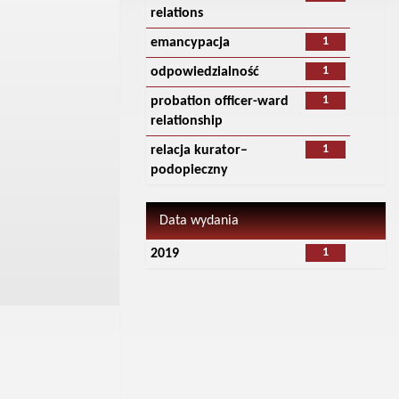
relations
1
emancypacja
1
odpowiedzialność
1
probation officer-ward
relationship
1
relacja kurator–
podopieczny
Data wydania
1
2019