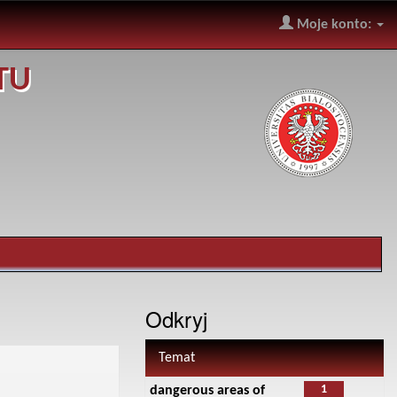
Moje konto:
TU
Odkryj
Temat
1
dangerous areas of