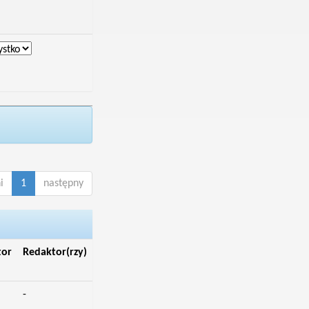
i
1
następny
tor
Redaktor(rzy)
-