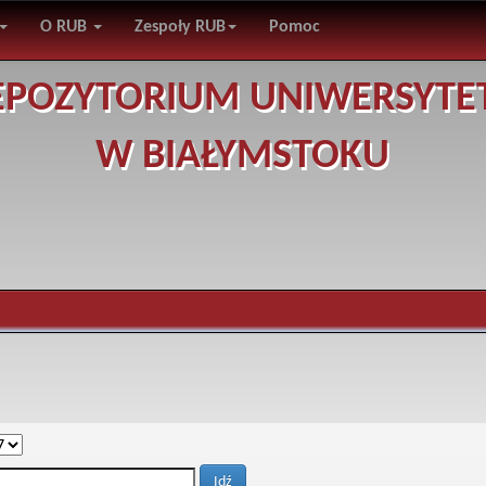
O RUB
Zespoły RUB
Pomoc
EPOZYTORIUM UNIWERSYTE
W BIAŁYMSTOKU