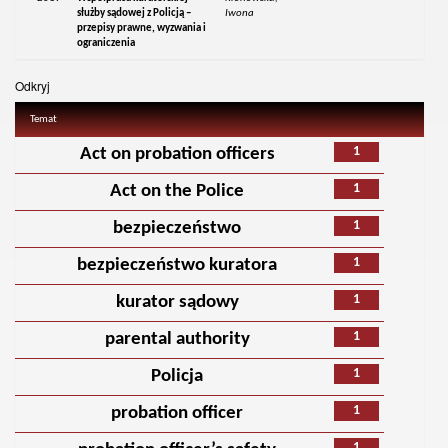
służby sądowej z Policją –
Iwona
przepisy prawne, wyzwania i
ograniczenia
Odkryj
Temat
1
Act on probation officers
1
Act on the Police
1
bezpieczeństwo
1
bezpieczeństwo kuratora
1
kurator sądowy
1
parental authority
1
Policja
1
probation officer
1