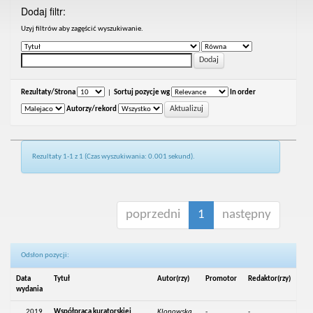
Dodaj filtr:
Uzyj filtrów aby zagęścić wyszukiwanie.
Rezultaty/Strona
|
Sortuj pozycje wg
In order
Autorzy/rekord
Rezultaty 1-1 z 1 (Czas wyszukiwania: 0.001 sekund).
poprzedni
1
następny
Odsłon pozycji:
Data
Tytuł
Autor(rzy)
Promotor
Redaktor(rzy)
wydania
2019
Współpraca kuratorskiej
Klonowska,
-
-