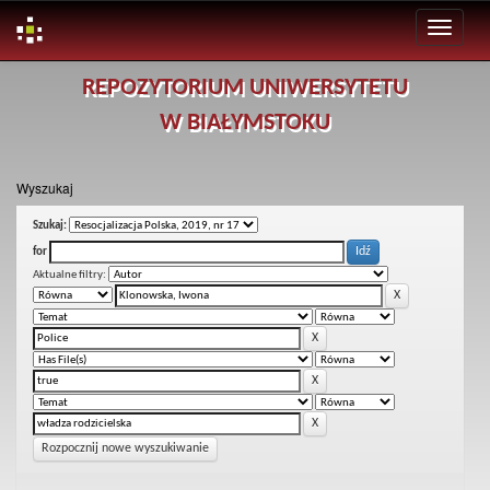
Skip
REPOZYTORIUM UNIWERSYTETU
navigation
W BIAŁYMSTOKU
Wyszukaj
Szukaj:
for
Aktualne filtry:
Rozpocznij nowe wyszukiwanie