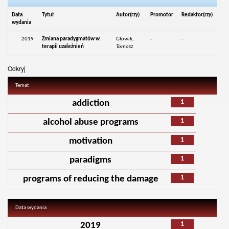
Data
Tytuł
Autor(rzy)
Promotor
Redaktor(rzy)
wydania
2019
Zmiana paradygmatów w
Głowik,
-
-
terapii uzależnień
Tomasz
Odkryj
Temat
1
addiction
1
alcohol abuse programs
1
motivation
1
paradigms
1
programs of reducing the damage
Data wydania
1
2019