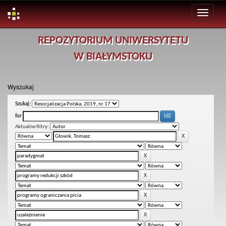
Skip
REPOZYTORIUM UNIWERSYTETU
navigation
W BIAŁYMSTOKU
Wyszukaj
Szukaj:
for
Aktualne filtry: