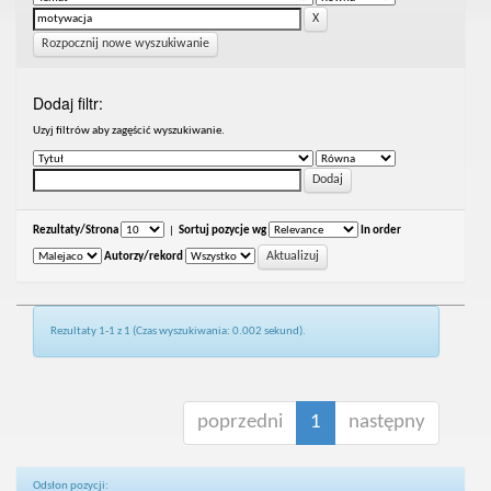
Rozpocznij nowe wyszukiwanie
Dodaj filtr:
Uzyj filtrów aby zagęścić wyszukiwanie.
Rezultaty/Strona
|
Sortuj pozycje wg
In order
Autorzy/rekord
Rezultaty 1-1 z 1 (Czas wyszukiwania: 0.002 sekund).
poprzedni
1
następny
Odsłon pozycji: