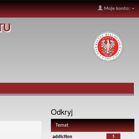
Moje konto:
TU
Odkryj
Temat
1
addiction