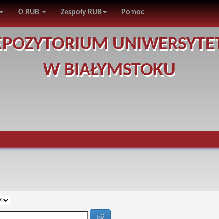
O RUB
Zespoły RUB
Pomoc
EPOZYTORIUM UNIWERSYTE
W BIAŁYMSTOKU