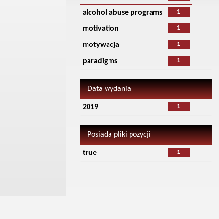
1
alcohol abuse programs
1
motivation
1
motywacja
1
paradigms
Data wydania
1
2019
Posiada pliki pozycji
1
true