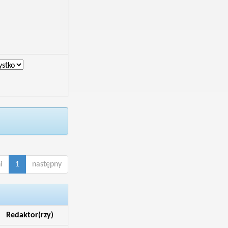
i
1
następny
Redaktor(rzy)