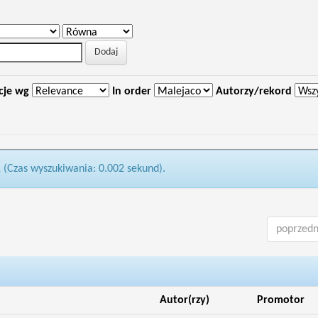
cje wg
In order
Autorzy/rekord
1 (Czas wyszukiwania: 0.002 sekund).
poprzedn
Autor(rzy)
Promotor