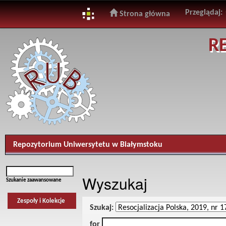
Przeglądaj:
Strona główna
Skip
R
navigation
Repozytorium Uniwersytetu w Białymstoku
Wyszukaj
Szukanie zaawansowane
Zespoły i Kolekcje
Szukaj:
for