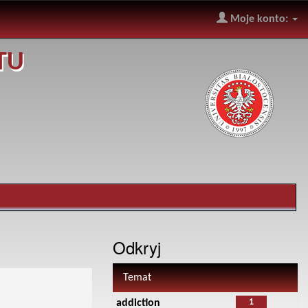
Moje konto:
TU
Odkryj
Temat
1
addiction