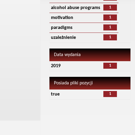
1
alcohol abuse programs
1
motivation
1
paradigms
1
uzależnienie
Data wydania
1
2019
Posiada pliki pozycji
1
true