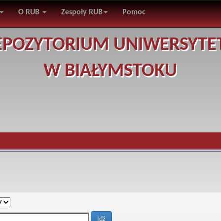
O RUB
Zespoły RUB
Pomoc
EPOZYTORIUM UNIWERSYTE
W BIAŁYMSTOKU