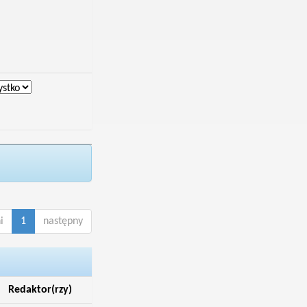
i
1
następny
Redaktor(rzy)