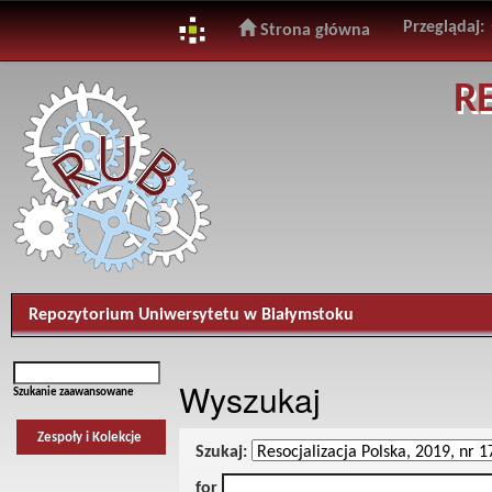
Przeglądaj:
Strona główna
Skip
R
navigation
Repozytorium Uniwersytetu w Białymstoku
Wyszukaj
Szukanie zaawansowane
Zespoły i Kolekcje
Szukaj:
for