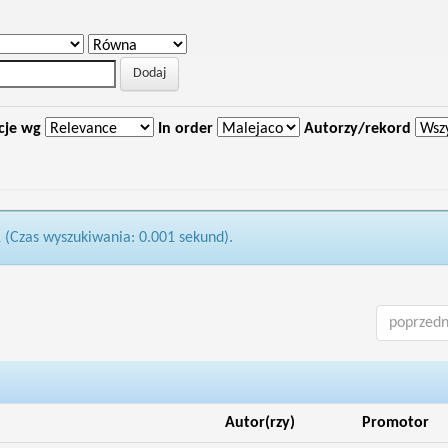
cje wg
In order
Autorzy/rekord
1 (Czas wyszukiwania: 0.001 sekund).
poprzedn
Autor(rzy)
Promotor