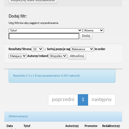
Rozpocznij nowe wyszukiwanie
Dodaj filtr:
Uzyj filtrów aby zagęścić wyszukiwanie.
Rezultaty/Strona
|
Sortuj pozycje wg
In order
Autorzy/rekord
Rezultaty 1-1 z 1 (Czas wyszukiwania: 0.001 sekund).
poprzedni
1
następny
Odsłon pozycji:
Data
Tytuł
Autor(rzy)
Promotor
Redaktor(rzy)