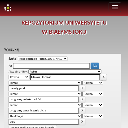
Skip
REPOZYTORIUM UNIWERSYTETU
navigation
W BIAŁYMSTOKU
Wyszukaj
Szukaj:
for
Aktualne filtry: