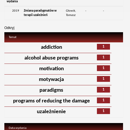
wydania
2019
Zmiana paradygmatów w
Głowik,
-
-
terapii uzależnień
Tomasz
Odkryj
Temat
1
addiction
1
alcohol abuse programs
1
motivation
1
motywacja
1
paradigms
1
programs of reducing the damage
1
uzależnienie
Data wydania