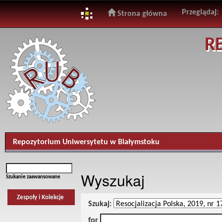
Przeglądaj:
Strona główna
Skip
R
navigation
Repozytorium Uniwersytetu w Białymstoku
Wyszukaj
Szukanie zaawansowane
Zespoły i Kolekcje
Szukaj:
for