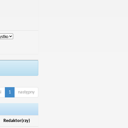
i
1
następny
Redaktor(rzy)