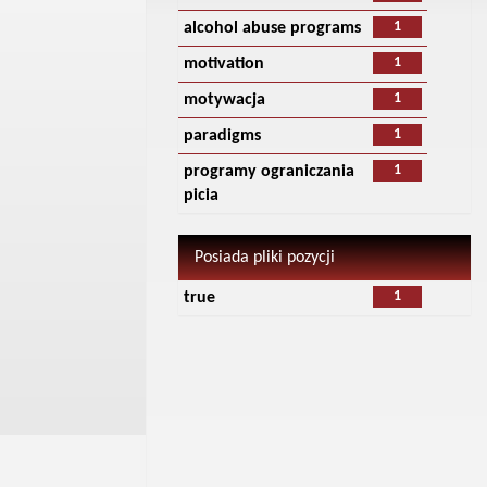
1
alcohol abuse programs
1
motivation
1
motywacja
1
paradigms
1
programy ograniczania
picia
Posiada pliki pozycji
1
true