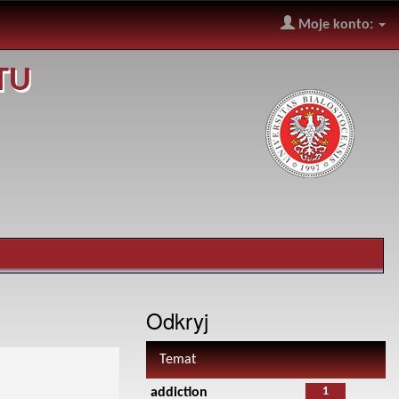
Moje konto:
TU
Odkryj
Temat
1
addiction