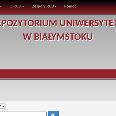
O RUB
Zespoły RUB
Pomoc
EPOZYTORIUM UNIWERSYTE
W BIAŁYMSTOKU