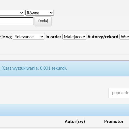
cje wg
In order
Autorzy/rekord
1 (Czas wyszukiwania: 0.001 sekund).
poprzedn
Autor(rzy)
Promotor