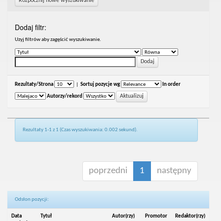
Rozpocznij nowe wyszukiwanie
Dodaj filtr:
Uzyj filtrów aby zagęścić wyszukiwanie.
Rezultaty/Strona
|
Sortuj pozycje wg
In order
Autorzy/rekord
Rezultaty 1-1 z 1 (Czas wyszukiwania: 0.002 sekund).
poprzedni
1
następny
Odsłon pozycji:
Data
Tytuł
Autor(rzy)
Promotor
Redaktor(rzy)