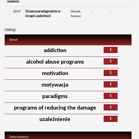
wydania
2019
Zmiana paradygmatów w
Głowik,
-
-
terapii uzależnień
Tomasz
Odkryj
Temat
1
addiction
1
alcohol abuse programs
1
motivation
1
motywacja
1
paradigms
1
programs of reducing the damage
1
uzależnienie
Data wydania