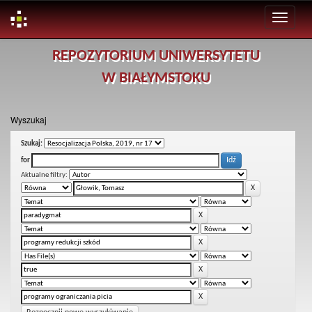
Skip
REPOZYTORIUM UNIWERSYTETU
navigation
W BIAŁYMSTOKU
Wyszukaj
Szukaj:
for
Aktualne filtry: