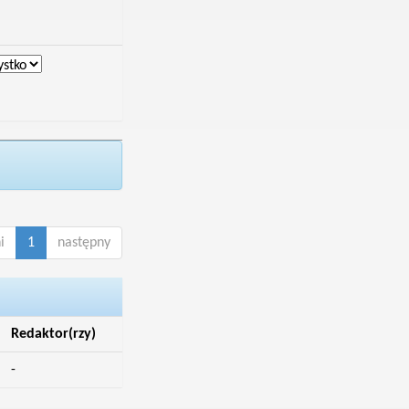
i
1
następny
Redaktor(rzy)
-