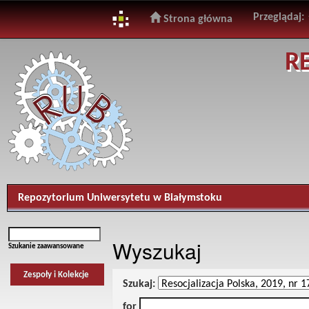
Przeglądaj:
Strona główna
Skip
R
navigation
Repozytorium Uniwersytetu w Białymstoku
Wyszukaj
Szukanie zaawansowane
Zespoły i Kolekcje
Szukaj:
for