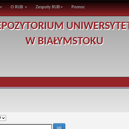
O RUB
Zespoły RUB
Pomoc
EPOZYTORIUM UNIWERSYTE
W BIAŁYMSTOKU