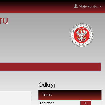
Moje konto:
TU
Odkryj
Temat
1
addiction