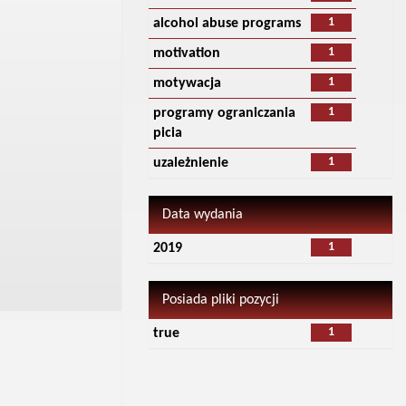
1
alcohol abuse programs
1
motivation
1
motywacja
1
programy ograniczania
picia
1
uzależnienie
Data wydania
1
2019
Posiada pliki pozycji
1
true